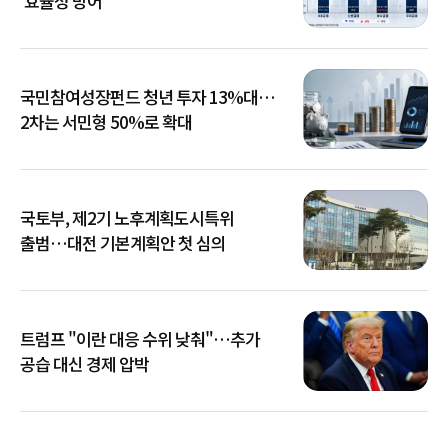
'효율성 방어'
국민참여성장펀드 청년 투자 13%대…
2차는 서민형 50%로 확대
국토부, 제2기 노후계획도시특위
출범…대전 기본계획안 첫 심의
트럼프 "이란 대응 수위 낮춰"…추가
공습 대신 경제 압박