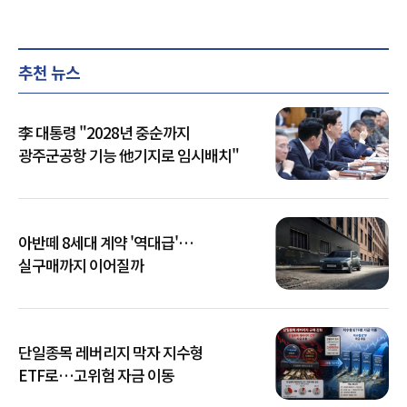
추천 뉴스
李 대통령 "2028년 중순까지
광주군공항 기능 他기지로 임시배치"
아반떼 8세대 계약 '역대급'…
실구매까지 이어질까
단일종목 레버리지 막자 지수형
ETF로…고위험 자금 이동