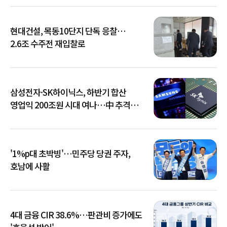
현대건설, 목동10단지 단독 응찰…
2.6조 수주전 재입찰로
삼성전자·SK하이닉스, 하반기 합산
영업익 200조원 시대 여나…中 추격은
부담
'1%p대 초박빙'…민주당 당권 주자,
호남에 사활
4대 금융 CIR 38.6%…판관비 증가에도