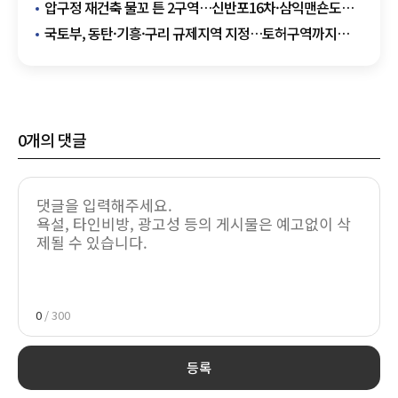
압구정 재건축 물꼬 튼 2구역…신반포16차·삼익맨숀도
서울시 심의 통과
국토부, 동탄·기흥·구리 규제지역 지정…토허구역까지
묶었다
0
개의 댓글
0
/ 300
등록