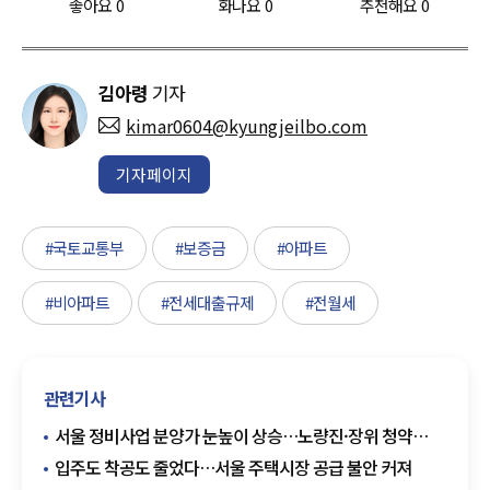
좋아요
0
화나요
0
추천해요
0
김아령
기자
kimar0604@kyungjeilbo.com
기자페이지
#국토교통부
#보증금
#아파트
#비아파트
#전세대출규제
#전월세
관련기사
서울 정비사업 분양가 눈높이 상승…노량진·장위 청약
수요 몰려
입주도 착공도 줄었다…서울 주택시장 공급 불안 커져