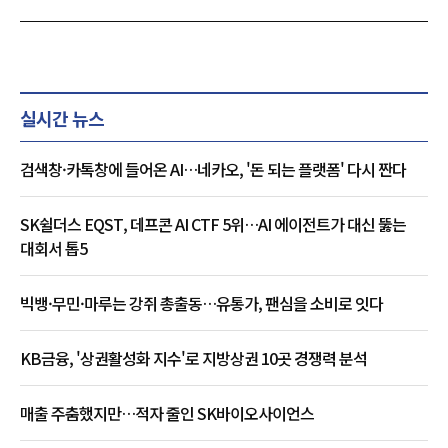
실시간 뉴스
검색창·카톡창에 들어온 AI…네카오, '돈 되는 플랫폼' 다시 짠다
SK쉴더스 EQST, 데프콘 AI CTF 5위…AI 에이전트가 대신 뚫는
대회서 톱5
빅뱅·무민·마루는 강쥐 총출동…유통가, 팬심을 소비로 잇다
KB금융, '상권활성화 지수'로 지방상권 10곳 경쟁력 분석
매출 주춤했지만…적자 줄인 SK바이오사이언스