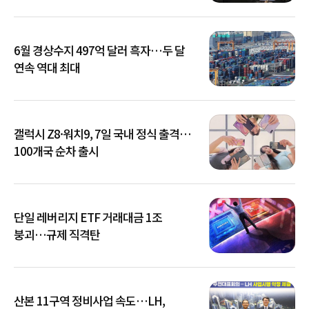
6월 경상수지 497억 달러 흑자…두 달
연속 역대 최대
갤럭시 Z8·워치9, 7일 국내 정식 출격…
100개국 순차 출시
단일 레버리지 ETF 거래대금 1조
붕괴…규제 직격탄
산본 11구역 정비사업 속도…LH,