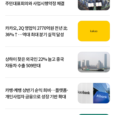
주민대표회의와 사업시행약정 체결
카카오, 2Q 영업익 2770억원 전년 比
36%↑…역대 최대 분기 실적 달성
상하이 찾은 외국인 22% 늘고 중국
자동차 수출 509만대
카뱅·케뱅 상반기 순익 희비…플랫폼·
개인사업자 금융으로 성장 기반 확대