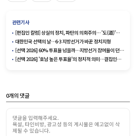
관련기사
[편집인 칼럼] 상실의 정치, 파탄의 의회주의… '도(道)'를
잃은 국회에 고함
대한민국 선택의 날…6·3 지방선거가 바꾼 정치지형
[선택 2026] 60% 투표율 넘을까…지방선거 참여율이 던진
정치적 신호
[선택 2026] '호남 높은 투표율'의 정치적 의미…결집인가,
긴장감인가
0
개의 댓글