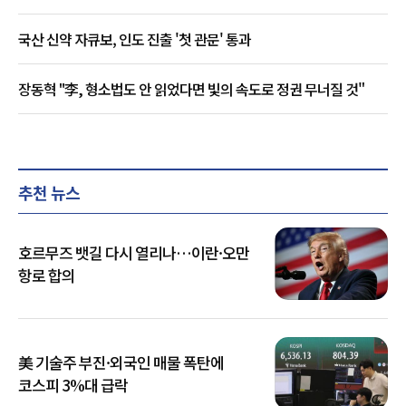
국산 신약 자큐보, 인도 진출 '첫 관문' 통과
장동혁 "李, 형소법도 안 읽었다면 빛의 속도로 정권 무너질 것"
추천 뉴스
호르무즈 뱃길 다시 열리나…이란·오만
항로 합의
美 기술주 부진·외국인 매물 폭탄에
코스피 3%대 급락