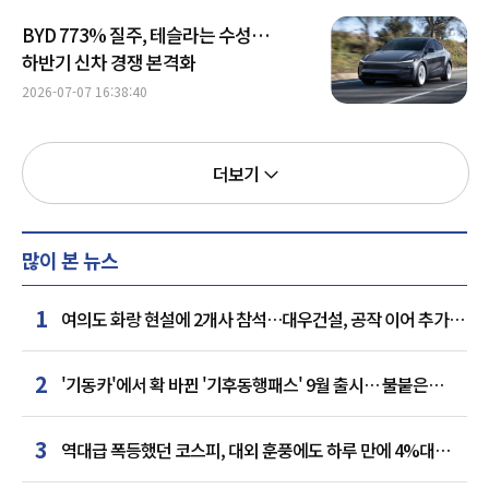
BYD 773% 질주, 테슬라는 수성…
하반기 신차 경쟁 본격화
2026-07-07 16:38:40
더보기
많이 본 뉴스
1
여의도 화랑 현설에 2개사 참석…대우건설, 공작 이어 추가
거점 확보하나
2
'기동카'에서 확 바뀐 '기후동행패스' 9월 출시… 불붙은
카드사 경쟁
3
역대급 폭등했던 코스피, 대외 훈풍에도 하루 만에 4%대
급락