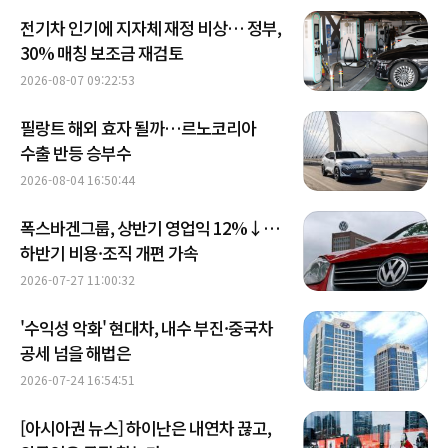
전기차 인기에 지자체 재정 비상… 정부,
30% 매칭 보조금 재검토
2026-08-07 09:22:53
필랑트 해외 효자 될까…르노코리아
수출 반등 승부수
2026-08-04 16:50:44
폭스바겐그룹, 상반기 영업익 12%↓…
하반기 비용·조직 개편 가속
2026-07-27 11:00:32
'수익성 악화' 현대차, 내수 부진·중국차
공세 넘을 해법은
2026-07-24 16:54:51
[아시아권 뉴스] 하이난은 내연차 끊고,