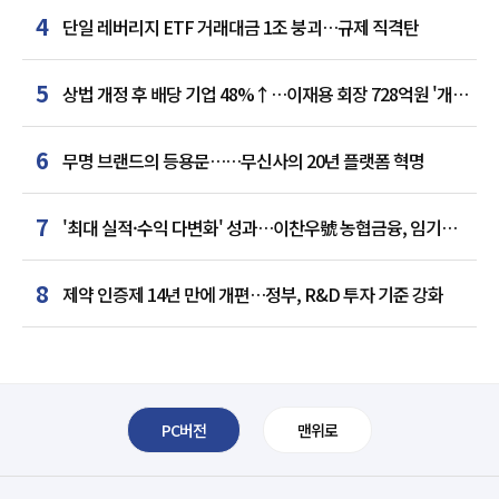
4
단일 레버리지 ETF 거래대금 1조 붕괴…규제 직격탄
5
상법 개정 후 배당 기업 48%↑…이재용 회장 728억원 '개인
최다'
6
무명 브랜드의 등용문……무신사의 20년 플랫폼 혁명
7
'최대 실적·수익 다변화' 성과…이찬우號 농협금융, 임기
말년 성장 박차
8
제약 인증제 14년 만에 개편…정부, R&D 투자 기준 강화
PC버전
맨위로