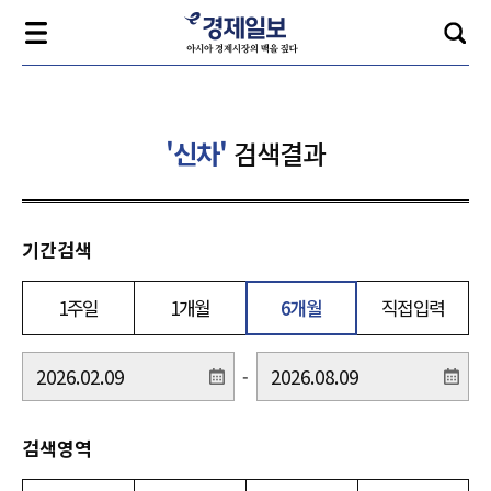
'신차'
검색결과
기간검색
1주일
1개월
6개월
직접입력
-
검색영역