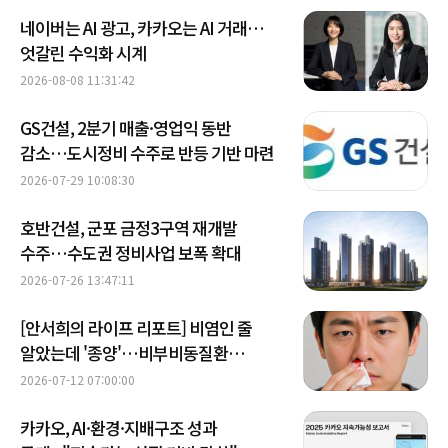
네이버는 AI 광고, 카카오는 AI 거래…
엇갈린 수익화 시계
2026-08-08 11:31:42
GS건설, 2분기 매출·영업익 동반
감소…도시정비 수주로 반등 기반 마련
2026-07-29 10:08:30
호반건설, 군포 금정3구역 재개발
수주…수도권 정비사업 보폭 확대
2026-07-26 13:47:11
[안서희의 라이프 리포트] 비염인 줄
알았는데 '종양'…비부비동질환
구별법은?
2026-07-12 07:00:00
카카오, AI·환경·지배구조 성과