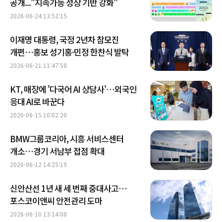
공개..."지속가능 성장 기반 강화"
2026-06-24 13:52:15
이재명 대통령, 국정 2년차 참모진
개편…홍보 성기홍·민정 한찬식 발탁
2026-06-21 11:47:58
KT, 매장에 '다국어 AI 상담사'…외국인
응대 AI로 바꾼다
2026-06-15 10:02:20
BMW그룹코리아, 시흥 서비스센터
개소…경기 서남부 접점 확대
2026-06-12 14:25:19
신안산선 1년 새 세 번째 중대사고…
포스코이앤씨 안전관리 도마
2026-06-10 13:14:08