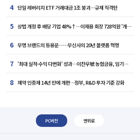
4
단일 레버리지 ETF 거래대금 1조 붕괴…규제 직격탄
5
상법 개정 후 배당 기업 48%↑…이재용 회장 728억원 '개인
최다'
6
무명 브랜드의 등용문……무신사의 20년 플랫폼 혁명
7
'최대 실적·수익 다변화' 성과…이찬우號 농협금융, 임기
말년 성장 박차
8
제약 인증제 14년 만에 개편…정부, R&D 투자 기준 강화
PC버전
맨위로