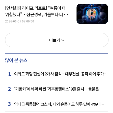
[안서희의 라이프 리포트] "여름이 더
위험했다"…심근경색, 겨울보다 더 많이
쓰러진 이유
2026-06-07 07:00:00
더보기
많이 본 뉴스
1
여의도 화랑 현설에 2개사 참석…대우건설, 공작 이어 추가
거점 확보하나
2
'기동카'에서 확 바뀐 '기후동행패스' 9월 출시… 불붙은
카드사 경쟁
3
역대급 폭등했던 코스피, 대외 훈풍에도 하루 만에 4%대
급락