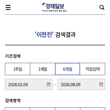
'이찬진'
검색결과
기간검색
1주일
1개월
6개월
직접입력
-
검색영역