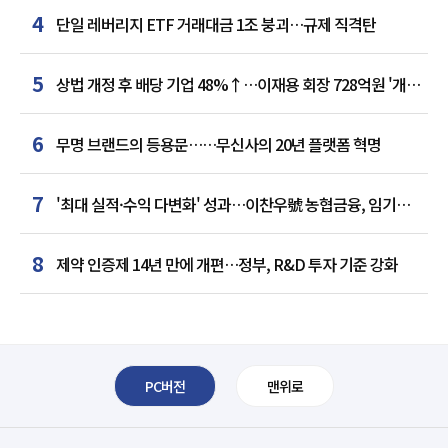
4
단일 레버리지 ETF 거래대금 1조 붕괴…규제 직격탄
5
상법 개정 후 배당 기업 48%↑…이재용 회장 728억원 '개인
최다'
6
무명 브랜드의 등용문……무신사의 20년 플랫폼 혁명
7
'최대 실적·수익 다변화' 성과…이찬우號 농협금융, 임기
말년 성장 박차
8
제약 인증제 14년 만에 개편…정부, R&D 투자 기준 강화
PC버전
맨위로