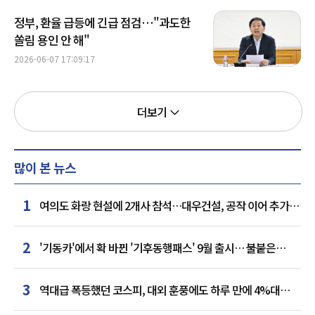
정부, 환율 급등에 긴급 점검…"과도한
쏠림 용인 안 해"
2026-06-07 17:09:17
더보기
많이 본 뉴스
1
여의도 화랑 현설에 2개사 참석…대우건설, 공작 이어 추가
거점 확보하나
2
'기동카'에서 확 바뀐 '기후동행패스' 9월 출시… 불붙은
카드사 경쟁
3
역대급 폭등했던 코스피, 대외 훈풍에도 하루 만에 4%대
급락