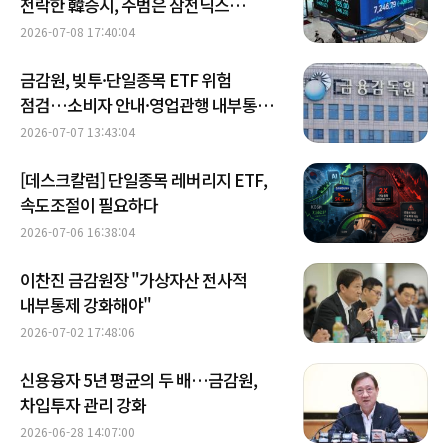
전락한 韓증시, 주범은 삼전닉스
레버리지?
2026-07-08 17:40:04
금감원, 빚투·단일종목 ETF 위험
점검…소비자 안내·영업관행 내부통제
강조
2026-07-07 13:43:04
[데스크칼럼] 단일종목 레버리지 ETF,
속도조절이 필요하다
2026-07-06 16:38:04
이찬진 금감원장 "가상자산 전사적
내부통제 강화해야"
2026-07-02 17:48:06
신용융자 5년 평균의 두 배…금감원,
차입투자 관리 강화
2026-06-28 14:07:00