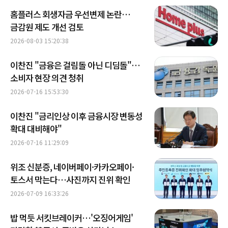
홈플러스 회생자금 우선변제 논란…
금감원 제도 개선 검토
2026-08-03 15:20:38
이찬진 "금융은 걸림돌 아닌 디딤돌"…
소비자 현장 의견 청취
2026-07-16 15:53:30
이찬진 "금리인상 이후 금융시장 변동성
확대 대비해야"
2026-07-16 11:29:09
위조 신분증, 네이버페이·카카오페이·
토스서 막는다…사진까지 진위 확인
2026-07-09 16:33:26
밥 먹듯 서킷브레이커…'오징어게임'