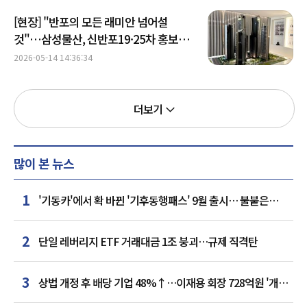
[현장] "반포의 모든 래미안 넘어설
것"…삼성물산, 신반포19·25차 홍보관
가보니
2026-05-14 14:36:34
더보기
많이 본 뉴스
1
'기동카'에서 확 바뀐 '기후동행패스' 9월 출시… 불붙은
카드사 경쟁
2
단일 레버리지 ETF 거래대금 1조 붕괴…규제 직격탄
3
상법 개정 후 배당 기업 48%↑…이재용 회장 728억원 '개인
최다'