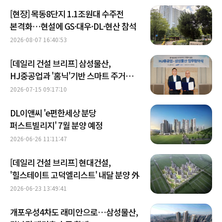
[현장] 목동8단지 1.1조원대 수주전
본격화…현설에 GS·대우·DL·현산 참석
2026-08-07 16:40:53
[데일리 건설 브리프] 삼성물산,
HJ중공업과 '홈닉'기반 스마트 주거
서비스 확대 外
2026-07-15 09:17:10
DL이앤씨 'e편한세상 분당
퍼스트빌리지' 7월 분양 예정
2026-06-26 11:11:47
[데일리 건설 브리프] 현대건설,
'힐스테이트 고덕엘리스트' 내달 분양 外
2026-06-23 13:49:41
개포우성4차도 래미안으로…삼성물산,