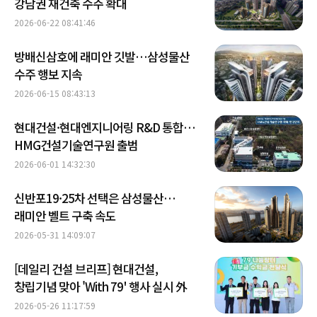
강남권 재건축 수주 확대
2026-06-22 08:41:46
방배신삼호에 래미안 깃발…삼성물산
수주 행보 지속
2026-06-15 08:43:13
현대건설·현대엔지니어링 R&D 통합…
HMG건설기술연구원 출범
2026-06-01 14:32:30
신반포19·25차 선택은 삼성물산…
래미안 벨트 구축 속도
2026-05-31 14:09:07
[데일리 건설 브리프] 현대건설,
창립기념 맞아 'With 79' 행사 실시 外
2026-05-26 11:17:59