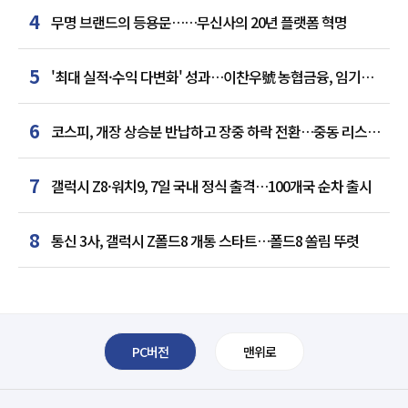
4
무명 브랜드의 등용문……무신사의 20년 플랫폼 혁명
5
'최대 실적·수익 다변화' 성과…이찬우號 농협금융, 임기
말년 성장 박차
6
코스피, 개장 상승분 반납하고 장중 하락 전환…중동 리스크·
美 경계감
7
갤럭시 Z8·워치9, 7일 국내 정식 출격…100개국 순차 출시
8
통신 3사, 갤럭시 Z폴드8 개통 스타트…폴드8 쏠림 뚜렷
PC버전
맨위로