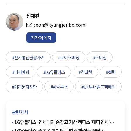
선재관
seon@kyungjeilbo.com
기자페이지
#전기통신금융사기
#보이스피싱
#스미싱
#피해예방
#LG유플러스
#경찰청
#협력
#미끼문자차단
#AI솔루션
#U+무너쉴드캠페인
관련기사
LG유플러스, 연세대와 손잡고 가상 캠퍼스 '메타연세'
구축…새로운 교육 환경 조성
LG유플러스, 중고폰 데이터 완벽 삭제·성능 진단