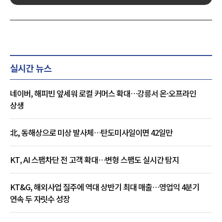
실시간 뉴스
네이버, 해피빈 앞세워 로컬 커머스 확대…강릉서 온·오프라인
상생
北, 동해상으로 미상 발사체…탄도미사일이면 42일만
KT, AI 스팸차단 전 고객 확대…변형 스팸도 실시간 탐지
KT&G, 해외사업 질주에 역대 상반기 최대 매출…영업익 4분기
연속 두 자릿수 성장