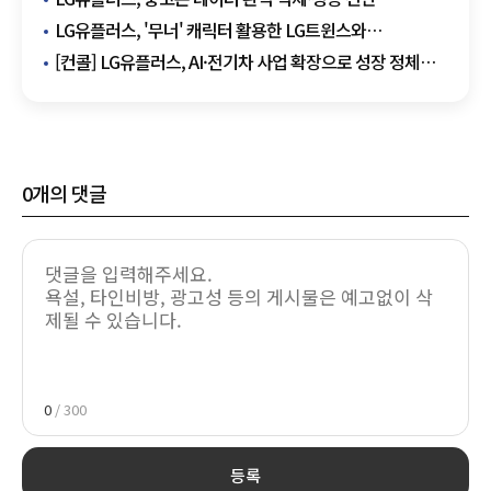
'U+진단센터' 운영…중고폰 거래 활성화
LG유플러스, '무너' 캐릭터 활용한 LG트윈스와
컬래버레이션 이벤트 개최
[컨콜] LG유플러스, AI·전기차 사업 확장으로 성장 정체기
탈출 꾀한다
0
개의 댓글
0
/ 300
등록