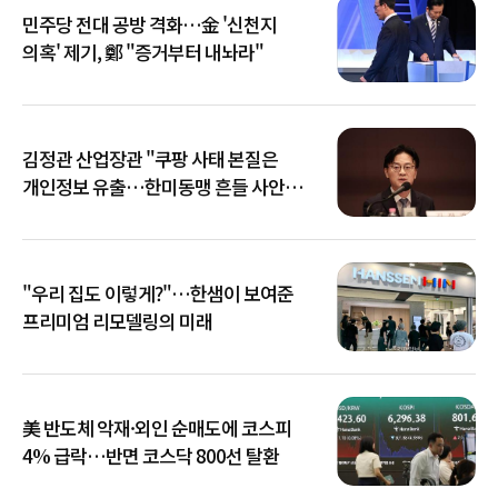
민주당 전대 공방 격화…金 '신천지
의혹' 제기, 鄭 "증거부터 내놔라"
김정관 산업장관 "쿠팡 사태 본질은
개인정보 유출…한미동맹 흔들 사안
아냐"
"우리 집도 이렇게?"…한샘이 보여준
프리미엄 리모델링의 미래
美 반도체 악재·외인 순매도에 코스피
4% 급락…반면 코스닥 800선 탈환