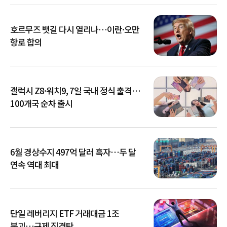
호르무즈 뱃길 다시 열리나…이란·오만
항로 합의
갤럭시 Z8·워치9, 7일 국내 정식 출격…
100개국 순차 출시
6월 경상수지 497억 달러 흑자…두 달
연속 역대 최대
단일 레버리지 ETF 거래대금 1조
붕괴…규제 직격탄