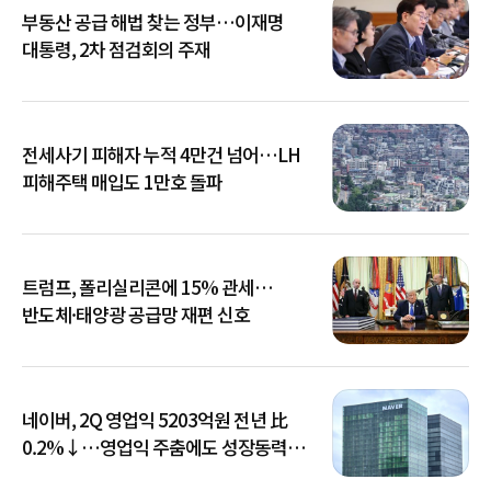
부동산 공급 해법 찾는 정부…이재명
대통령, 2차 점검회의 주재
전세사기 피해자 누적 4만건 넘어…LH
피해주택 매입도 1만호 돌파
트럼프, 폴리실리콘에 15% 관세…
반도체·태양광 공급망 재편 신호
네이버, 2Q 영업익 5203억원 전년 比
0.2%↓…영업익 주춤에도 성장동력
키운다