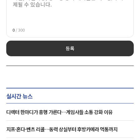
0
/ 300
등록
실시간 뉴스
디렉터 한마디가 흥행 가른다…게임사들 소통 강화 이유
지프·혼다·벤츠 리콜…동력 상실부터 후방카메라 먹통까지