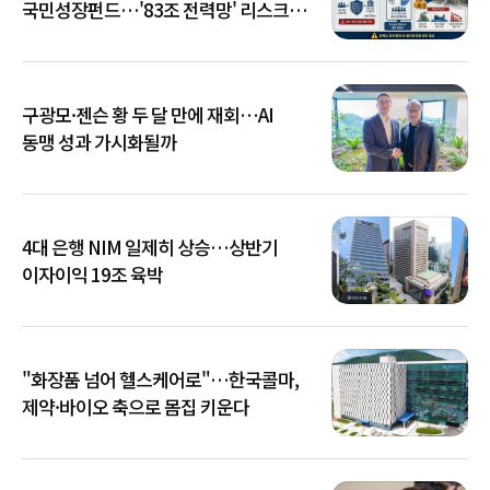
국민성장펀드…'83조 전력망' 리스크
확산
구광모·젠슨 황 두 달 만에 재회…AI
동맹 성과 가시화될까
4대 은행 NIM 일제히 상승…상반기
이자이익 19조 육박
"화장품 넘어 헬스케어로"…한국콜마,
제약·바이오 축으로 몸집 키운다