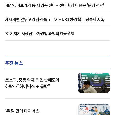
HMM, 아프리카 동·서 양축 깐다…선대 확장 다음은 '운영 전략'
세제개편 앞두고 강남권 숨 고르기…마용성·강북은 상승세 지속
'여기저기 사장님'…자영업 과잉의 한국경제
추천 뉴스
코스피, 중동 악재·외인 순매도에
하락…"하이닉스 또 급락"
'두 달 만에 마이너스'