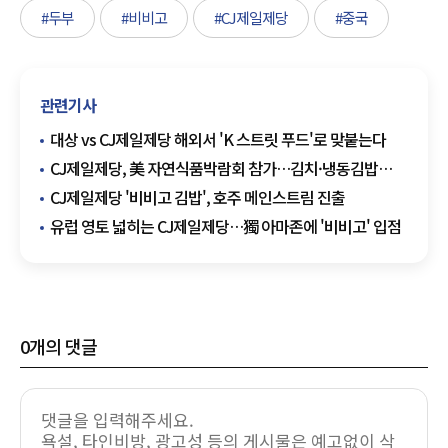
#두부
#비비고
#CJ제일제당
#중국
관련기사
대상 vs CJ제일제당 해외서 'K 스트릿 푸드'로 맞붙는다
CJ제일제당, 美 자연식품박람회 참가…김치·냉동김밥
소개
CJ제일제당 '비비고 김밥', 호주 메인스트림 진출
유럽 영토 넓히는 CJ제일제당…獨 아마존에 '비비고' 입점
0
개의 댓글