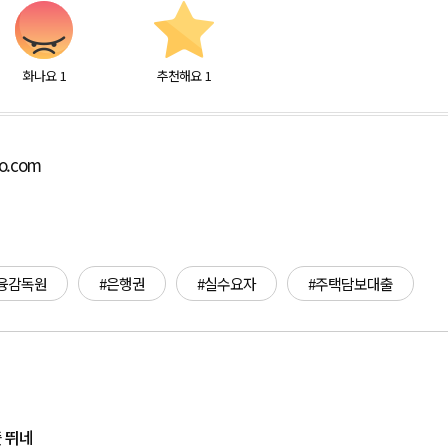
화나요
1
추천해요
1
bo.com
융감독원
#은행권
#실수요자
#주택담보대출
 뛰네