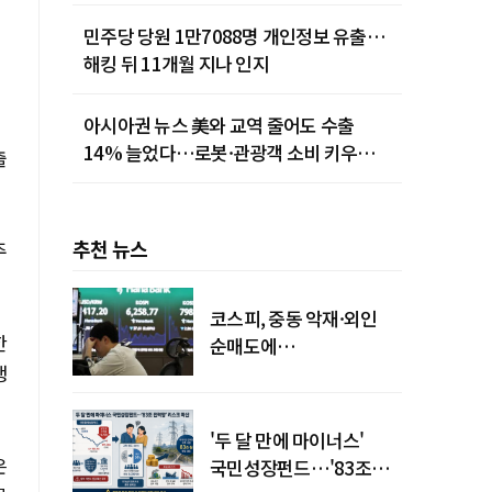
민주당 당원 1만7088명 개인정보 유출…
해킹 뒤 11개월 지나 인지
아시아권 뉴스 美와 교역 줄어도 수출
14% 늘었다…로봇·관광객 소비 키우는
출
중국
추천 뉴스
주
코스피, 중동 악재·외인
한
순매도에
행
하락…"하이닉스 또
급락"
'두 달 만에 마이너스'
은
국민성장펀드…'83조