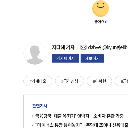
좋아요
0
지다혜
기자
dahyeji@kyungjeil
기자페이지
제보하기
#가계대출
#금리인상
#이복현
#금
관련기사
금융당국 '대출 옥죄기' 엇박자…소비자 혼란 가중
"마이너스 통장 뚫어놓자"…주담대 조이니 신용대출