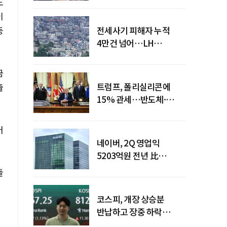
도
이
등
전세사기 피해자 누적
4만건 넘어…LH
피해주택 매입도 1만호
돌파
금
트럼프, 폴리실리콘에
출
15% 관세…반도체·
태양광 공급망 재편 신호
어
네이버, 2Q 영업익
5203억원 전년 比
0.2%↓…영업익
들
주춤에도 성장동력 키운다
코스피, 개장 상승분
반납하고 장중 하락
전환…중동 리스크·美