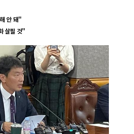
해 안 돼"
화 살필 것"