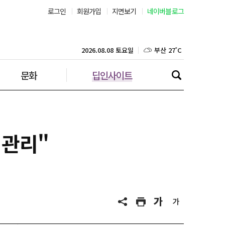
로그인
회원가입
지면보기
네이버블로그
부산 27˚C
대구 25˚C
2026.08.08 토요일
문화
딥인사이트
인천 29˚C
광주 27˚C
대전 26˚C
 관리"
울산 25˚C
강릉 24˚C
제주 29˚C