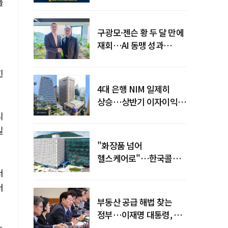
전력망' 리스크 확산
를
구광모·젠슨 황 두 달 만에
재회…AI 동맹 성과
가시화될까
힌
4대 은행 NIM 일제히
상승…상반기 이자이익
19조 육박
리
일
"화장품 넘어
헬스케어로"…한국콜마,
제약·바이오 축으로 몸집
서
키운다
더
부동산 공급 해법 찾는
정부…이재명 대통령, 2차
점검회의 주재