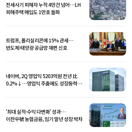
전세사기 피해자 누적 4만건 넘어…LH
피해주택 매입도 1만호 돌파
트럼프, 폴리실리콘에 15% 관세…
반도체·태양광 공급망 재편 신호
네이버, 2Q 영업익 5203억원 전년 比
0.2%↓…영업익 주춤에도 성장동력
키운다
'최대 실적·수익 다변화' 성과…
이찬우號 농협금융, 임기 말년 성장 박차