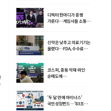
디렉터 한마디가 흥행
가른다…게임사들 소통
강화 이유
신약은 낮추고 의료기기는
올렸다…FDA, 수수료
개편
코스피, 중동 악재·외인
순매도에
면
하락…"하이닉스 또
급락"
'두 달 만에 마이너스'
국민성장펀드…'83조
전력망' 리스크 확산