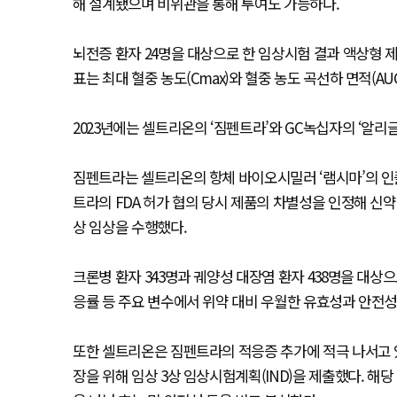
해 설계됐으며 비위관을 통해 투여도 가능하다.
뇌전증 환자 24명을 대상으로 한 임상시험 결과 액상형 
표는 최대 혈중 농도(Cmax)와 혈중 농도 곡선하 면적(AUC
2023년에는 셀트리온의 ‘짐펜트라’와 GC녹십자의 ‘알리글
짐펜트라는 셀트리온의 항체 바이오시밀러 ‘램시마’의 인플
트라의 FDA 허가 협의 당시 제품의 차별성을 인정해 신약
상 임상을 수행했다.
크론병 환자 343명과 궤양성 대장염 환자 438명을 대상
응률 등 주요 변수에서 위약 대비 우월한 유효성과 안전성
또한 셀트리온은 짐펜트라의 적응증 추가에 적극 나서고 있다
장을 위해 임상 3상 임상시험계획(IND)을 제출했다. 해