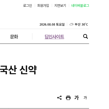
로그인
회원가입
지면보기
네이버블로그
부산 30˚C
대구 33˚C
2026.08.08 토요일
문화
딥인사이트
인천 33˚C
광주 33˚C
대전 35˚C
 국산 신약
울산 31˚C
강릉 23˚C
제주 30˚C