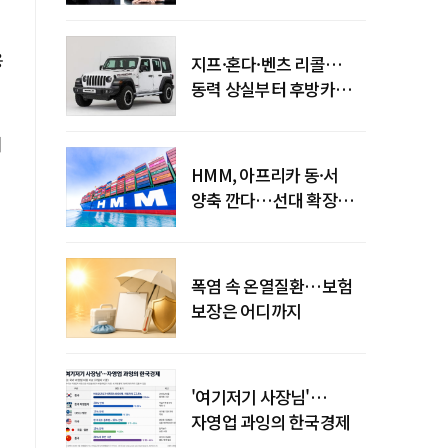
엇갈린 수익화 시계
용
지프·혼다·벤츠 리콜…
동력 상실부터 후방카메라
먹통까지
시
HMM, 아프리카 동·서
양축 깐다…선대 확장
다음은 '운영 전략'
폭염 속 온열질환…보험
보장은 어디까지
'여기저기 사장님'…
자영업 과잉의 한국경제