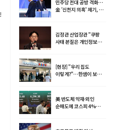
민주당 전대 공방 격화…
金 '신천지 의혹' 제기, 鄭
인
"증거부터 내놔라"
김정관 산업장관 "쿠팡
사태 본질은 개인정보
유출…한미동맹 흔들
사안 아냐"
[현장] "우리 집도
이렇게?"…한샘이 보여준
프리미엄 리모델링의 미래
美 반도체 악재·외인
순매도에 코스피 4%
급락…반면 코스닥 800선
탈환