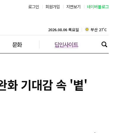
로그인
회원가입
지면보기
네이버블로그
부산 27˚C
대구 25˚C
2026.08.06 목요일
문화
딥인사이트
인천 28˚C
광주 27˚C
대전 28˚C
완화 기대감 속 '볕'
울산 24˚C
강릉 25˚C
제주 28˚C