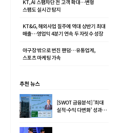
KT, AI 스팸차단 전 고객 확대…변형
스팸도 실시간 탐지
KT&G, 해외사업 질주에 역대 상반기 최대
매출…영업익 4분기 연속 두 자릿수 성장
야구장 밖으로 번진 팬덤…유통업계,
스포츠 마케팅 가속
추천 뉴스
[SWOT 금융분석] '최대
실적·수익 다변화' 성과…
이찬우號 농협금융, 임기
말년 성장 박차