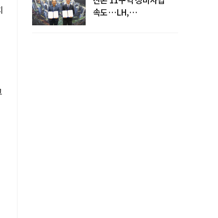
치
속도…LH,
주민대표회의와
사업시행약정 체결
그