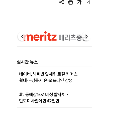
실시간 뉴스
네이버, 해피빈 앞세워 로컬 커머스
확대…강릉서 온·오프라인 상생
北, 동해상으로 미상 발사체…
탄도미사일이면 42일만