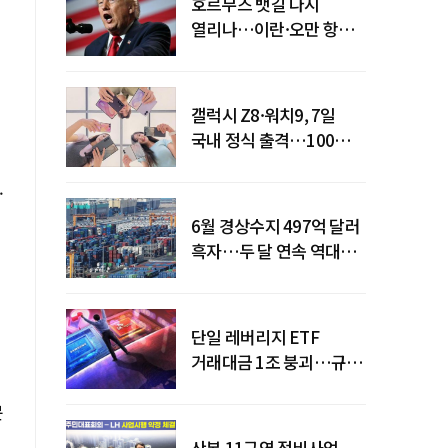
호르무즈 뱃길 다시
열리나…이란·오만 항로
합의
갤럭시 Z8·워치9, 7일
국내 정식 출격…100개국
순차 출시
.
6월 경상수지 497억 달러
흑자…두 달 연속 역대
최대
단일 레버리지 ETF
거래대금 1조 붕괴…규제
직격탄
문
산본 11구역 정비사업