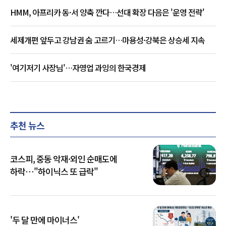
HMM, 아프리카 동·서 양축 깐다…선대 확장 다음은 '운영 전략'
세제개편 앞두고 강남권 숨 고르기…마용성·강북은 상승세 지속
'여기저기 사장님'…자영업 과잉의 한국경제
추천 뉴스
코스피, 중동 악재·외인 순매도에
하락…"하이닉스 또 급락"
'두 달 만에 마이너스'