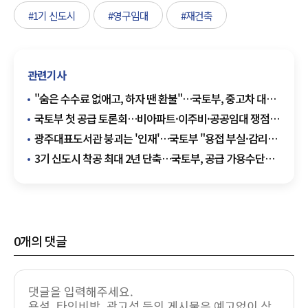
#1기 신도시
#영구임대
#재건축
관련기사
"숨은 수수료 없애고, 하자 땐 환불"…국토부, 중고차 대책
발표
국토부 첫 공급 토론회…비아파트·이주비·공공임대 쟁점
부상
광주대표도서관 붕괴는 '인재'…국토부 "용접 부실·감리
소홀 확인"
3기 신도시 착공 최대 2년 단축…국토부, 공급 가용수단
총동원
0
개의 댓글