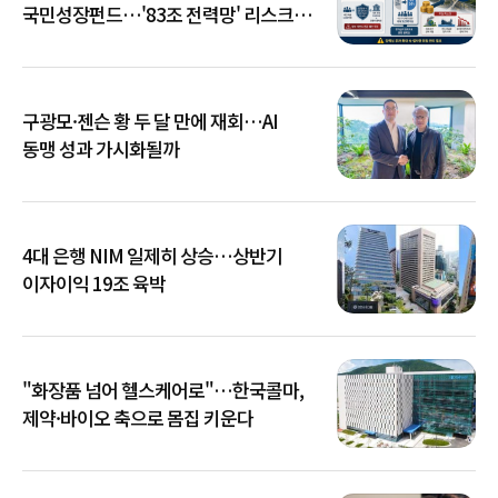
국민성장펀드…'83조 전력망' 리스크
확산
구광모·젠슨 황 두 달 만에 재회…AI
동맹 성과 가시화될까
4대 은행 NIM 일제히 상승…상반기
이자이익 19조 육박
"화장품 넘어 헬스케어로"…한국콜마,
제약·바이오 축으로 몸집 키운다