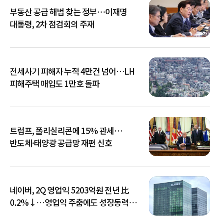
부동산 공급 해법 찾는 정부…이재명
대통령, 2차 점검회의 주재
전세사기 피해자 누적 4만건 넘어…LH
피해주택 매입도 1만호 돌파
트럼프, 폴리실리콘에 15% 관세…
반도체·태양광 공급망 재편 신호
네이버, 2Q 영업익 5203억원 전년 比
0.2%↓…영업익 주춤에도 성장동력
키운다