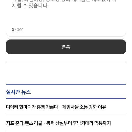
0
/ 300
등록
실시간 뉴스
디렉터 한마디가 흥행 가른다…게임사들 소통 강화 이유
지프·혼다·벤츠 리콜…동력 상실부터 후방카메라 먹통까지