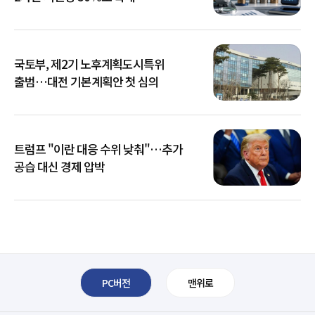
국토부, 제2기 노후계획도시특위
출범…대전 기본계획안 첫 심의
트럼프 "이란 대응 수위 낮춰"…추가
공습 대신 경제 압박
PC버전
맨위로