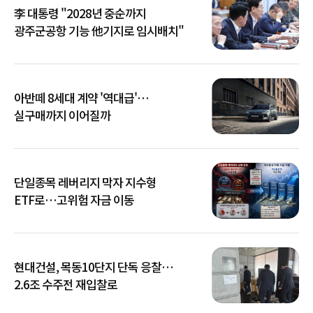
李 대통령 "2028년 중순까지
광주군공항 기능 他기지로 임시배치"
아반떼 8세대 계약 '역대급'…
실구매까지 이어질까
단일종목 레버리지 막자 지수형
ETF로…고위험 자금 이동
현대건설, 목동10단지 단독 응찰…
2.6조 수주전 재입찰로