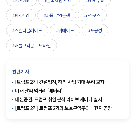
#P2E 게임
#블록체인 게임
#반PC주의
#웹3 게임
#미중 무역분쟁
#e스포츠
#스텔라블레이드
#위메이드
#포용성
#배틀그라운드 모바일
관련기사
[트럼프 2기] 건설업계, 해외 사업 기대·우려 교차
미래 알짜 먹거리 '배터리'
대신증권, 트럼프 취임 분석 라이브 세미나 실시
[트럼프 2기] 트럼프 2기와 보호무역주의…현지 공장
설립한 한국 기업의 미래는?