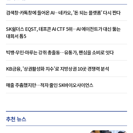
검색창·카톡창에 들어온 AI…네카오, '돈 되는 플랫폼' 다시 짠다
SK쉴더스 EQST, 데프콘 AI CTF 5위…AI 에이전트가 대신 뚫는
대회서 톱5
빅뱅·무민·마루는 강쥐 총출동…유통가, 팬심을 소비로 잇다
KB금융, '상권활성화 지수'로 지방상권 10곳 경쟁력 분석
매출 주춤했지만…적자 줄인 SK바이오사이언스
추천 뉴스