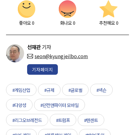
좋아요
0
화나요
0
추천해요
0
선재관
기자
seon@kyungjeilbo.com
기자페이지
#게임산업
#규제
#글로벌
#넥슨
#다양성
#던전앤파이터 모바일
#리그오브레전드
#트럼프
#텐센트