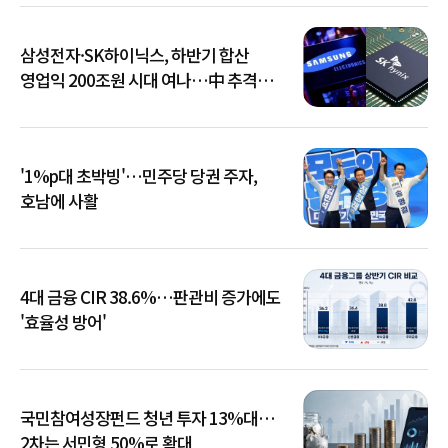
삼성전자·SK하이닉스, 하반기 합산
영업익 200조원 시대 여나…中 추격은
부담
'1%p대 초박빙'…민주당 당권 주자,
호남에 사활
4대 금융 CIR 38.6%…판관비 증가에도
'효율성 방어'
국민참여성장펀드 청년 투자 13%대…
2차는 서민형 50%로 확대