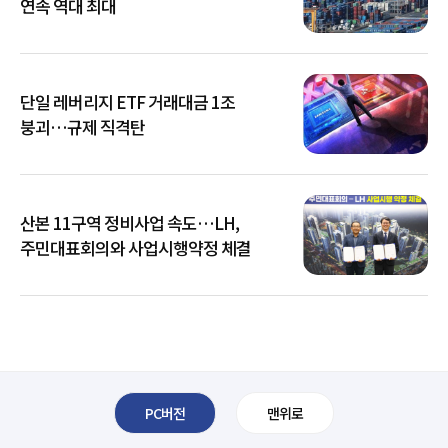
연속 역대 최대
단일 레버리지 ETF 거래대금 1조
붕괴…규제 직격탄
산본 11구역 정비사업 속도…LH,
주민대표회의와 사업시행약정 체결
PC버전
맨위로