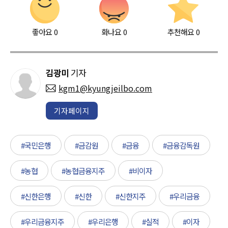
좋아요
0
화나요
0
추천해요
0
김광미
기자
kgm1@kyungjeilbo.com
기자페이지
#국민은행
#금감원
#금융
#금융감독원
#농협
#농협금융지주
#비이자
#신한은행
#신한
#신한지주
#우리금융
#우리금융지주
#우리은행
#실적
#이자