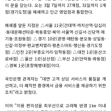
이 문을 닫는다. 오는 3월 7일까지 27개점, 31일까지 1개
점(경기도청)을 폐쇄하고 인근 영업점과 통합한다.
폐쇄를 앞둔 지점은 △서울 11곳(건대역·까치산역·답십리
·동대문패션타운·목동중앙·북악·서울역·신길서·신당역·제
기동·조원동점) △경기 10곳(광명·매탄동·본오동·상일동·
신갈·의정부·판교벤처밸리·평촌스마트·행신동·경기도청
점) △인천 2곳(부흥오거리·임학동점) △대전 1곳(둔산크
로바점) △울산 1곳(삼산점) △부산 2곳(안락동·좌동점)
△경북 1곳(포항해병대점)이다.
국민은행 관계자는 "대면 고객 상담 서비스의 품질을 개
선하고, 더 쾌적한 환경에서 금융 서비스를 제공하기 위한
조치"라고 밝혔다.
이어 "이용 편의성을 최우선으로 고려해 반경 1㎞ 이내