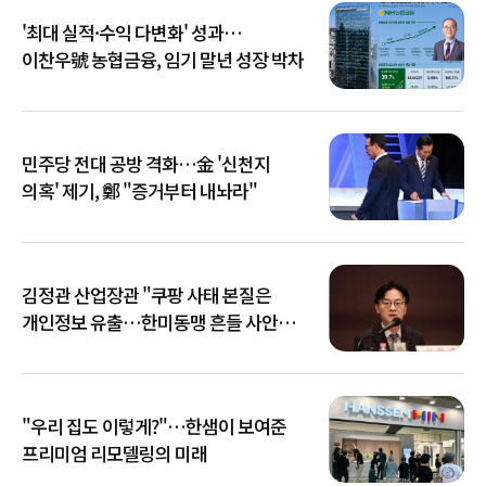
'최대 실적·수익 다변화' 성과…
이찬우號 농협금융, 임기 말년 성장 박차
민주당 전대 공방 격화…金 '신천지
의혹' 제기, 鄭 "증거부터 내놔라"
김정관 산업장관 "쿠팡 사태 본질은
개인정보 유출…한미동맹 흔들 사안
아냐"
"우리 집도 이렇게?"…한샘이 보여준
프리미엄 리모델링의 미래