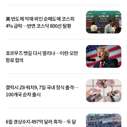
美 반도체 악재·외인 순매도에 코스피
4% 급락…반면 코스닥 800선 탈환
호르무즈 뱃길 다시 열리나…이란·오만
항로 합의
갤럭시 Z8·워치9, 7일 국내 정식 출격…
100개국 순차 출시
6월 경상수지 497억 달러 흑자…두 달