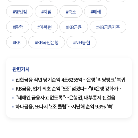
#영업점
#지점
#축소
#폐쇄
#통합
#이복현
#KB금융
#KB금융지주
#KB
#KB국민은행
#NH농협
관련기사
신한금융 작년 당기순익 4조6255억…은행 '리딩뱅크' 복귀
KB금융, 업계 최초 순익 '5조' 넘겼다…"非은행 강화가
견인"
"새해엔 금융사고 없도록"…은행권, 내부통제 잰걸음
하나금융, 또다시 '3조 클럽'…지난해 순익 9.3% '쑥'