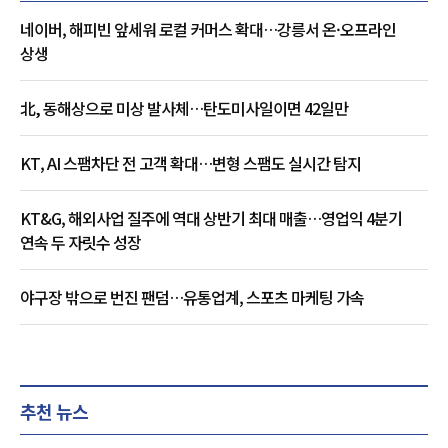
네이버, 해피빈 앞세워 로컬 커머스 확대…강릉서 온·오프라인
상생
北, 동해상으로 미상 발사체…탄도미사일이면 42일만
KT, AI 스팸차단 전 고객 확대…변형 스팸도 실시간 탐지
KT&G, 해외사업 질주에 역대 상반기 최대 매출…영업익 4분기
연속 두 자릿수 성장
야구장 밖으로 번진 팬덤…유통업계, 스포츠 마케팅 가속
추천 뉴스