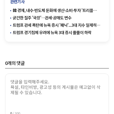
관련기사
韓 경제, 내수·반도체 둔화에 생산·소비·투자 '트리플
하락'
굳건한 질주 '국장'…관세·공매도 변수
트럼프 관세 폭탄에 뉴욕 증시 '패닉'...3대 지수 일제히
하락
트럼프 경기침체 우려에 뉴욕 3대 증시 줄줄이 하락
0
개의 댓글
0
/ 300