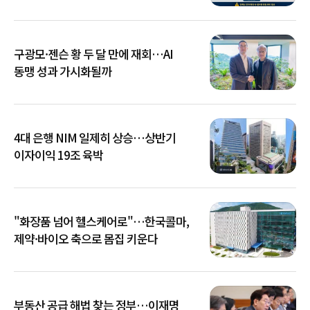
확산
구광모·젠슨 황 두 달 만에 재회…AI
동맹 성과 가시화될까
4대 은행 NIM 일제히 상승…상반기
이자이익 19조 육박
"화장품 넘어 헬스케어로"…한국콜마,
제약·바이오 축으로 몸집 키운다
부동산 공급 해법 찾는 정부…이재명