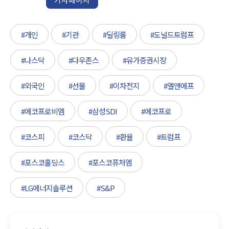
#개인
#기관
#딜링룸
#도널드트럼프
#나스닥
#다우존스
#유가증권시장
#외국인
#선물
#이차전지
#엘앤에프
#에코프로비엠
#삼성SDI
#에코프로
#코스피
#코스닥
#환율
#트럼프
#포스코홀딩스
#포스코퓨처엠
#LG에너지솔루션
#S&P