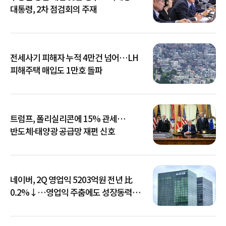
대통령, 2차 점검회의 주재
전세사기 피해자 누적 4만건 넘어…LH
피해주택 매입도 1만호 돌파
트럼프, 폴리실리콘에 15% 관세…
반도체·태양광 공급망 재편 신호
네이버, 2Q 영업익 5203억원 전년 比
0.2%↓…영업익 주춤에도 성장동력
키운다