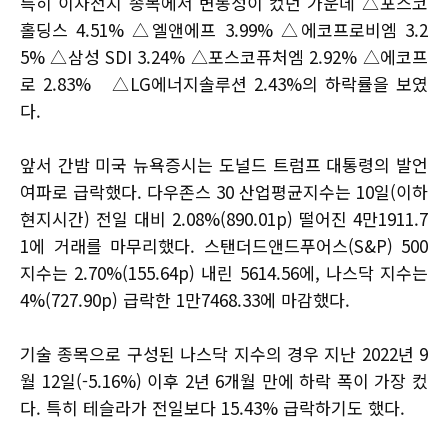
특히 이차전지 종목에서 변동성이 컸던 가운데 △포스코
홀딩스 4.51% △엘앤에프 3.99% △에코프로비엠 3.2
5% △삼성 SDI 3.24% △포스코퓨처엠 2.92% △에코프
로 2.83% △LG에너지솔루션 2.43%의 하락률을 보였
다.
앞서 간밤 미국 뉴욕증시는 도널드 트럼프 대통령의 발언
여파로 급락했다. 다우존스 30 산업평균지수는 10일(이하
현지시간) 전일 대비 2.08%(890.01p) 떨어진 4만1911.7
1에 거래를 마무리했다. 스탠더드앤드푸어스(S&P) 500
지수는 2.70%(155.64p) 내린 5614.56에, 나스닥 지수는
4%(727.90p) 급락한 1만7468.33에 마감했다.
기술 종목으로 구성된 나스닥 지수의 경우 지난 2022년 9
월 12일(-5.16%) 이후 2년 6개월 만에 하락 폭이 가장 컸
다. 특히 테슬라가 전일보다 15.43% 급락하기도 했다.