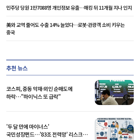
민주당 당원 1만7088명 개인정보 유출…해킹 뒤 11개월 지나 인지
美와 교역 줄어도 수출 14% 늘었다…로봇·관광객 소비 키우는
중국
추천 뉴스
코스피, 중동 악재·외인 순매도에
하락…"하이닉스 또 급락"
'두 달 만에 마이너스'
국민성장펀드…'83조 전력망' 리스크