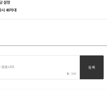
당 설정
다시 46억대
등록
0
/ 300