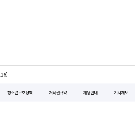
16)
청소년보호정책
저작권규약
채용안내
기사제보
80
등록일자 : 2018년 07월 04일
제호 : e경제일보
발행인: 회장/곽영길
편
3 삼공빌딩 11층
발행 : 2018년 07월 04일
청소년보호책임자 : 선재관
전화 : 0
 준수합니다. 경제일보의 모든 콘텐츠(기사)는 저작권법의 보호를 받으며, 무단전재