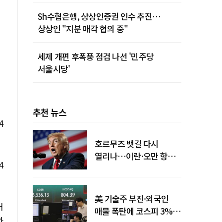
Sh수협은행, 상상인증권 인수 추진…
상상인 "지분 매각 협의 중"
세제 개편 후폭풍 점검 나선 '민주당
서울시당'
추천 뉴스
4
호르무즈 뱃길 다시
열리나…이란·오만 항로
4
합의
美 기술주 부진·외국인
어
매물 폭탄에 코스피 3%대
와