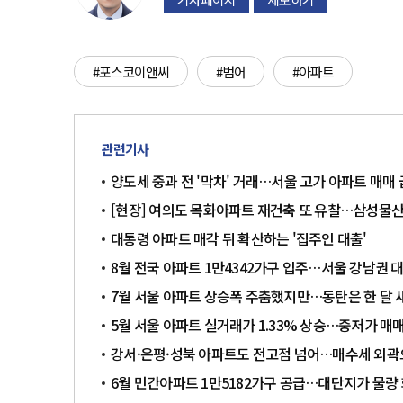
#포스코이앤씨
#범어
#아파트
관련기사
양도세 중과 전 '막차' 거래…서울 고가 아파트 매매
[현장] 여의도 목화아파트 재건축 또 유찰…삼성물
대통령 아파트 매각 뒤 확산하는 '집주인 대출'
8월 전국 아파트 1만4342가구 입주…서울 강남권 
7월 서울 아파트 상승폭 주춤했지만…동탄은 한 달 새
5월 서울 아파트 실거래가 1.33% 상승…중저가 매
강서·은평·성북 아파트도 전고점 넘어…매수세 외
6월 민간아파트 1만5182가구 공급…대단지가 물량