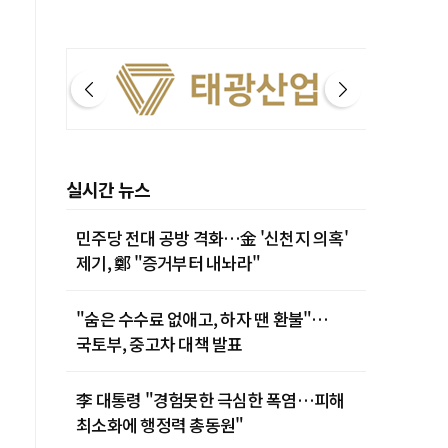
실시간 뉴스
민주당 전대 공방 격화…金 '신천지 의혹'
제기, 鄭 "증거부터 내놔라"
"숨은 수수료 없애고, 하자 땐 환불"…
국토부, 중고차 대책 발표
李 대통령 "경험못한 극심한 폭염…피해
최소화에 행정력 총동원"