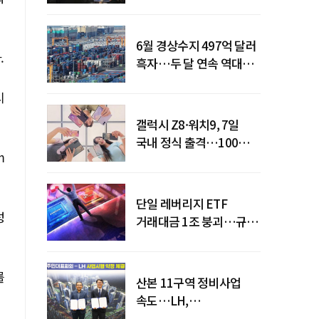
급락
6월 경상수지 497억 달러
.
흑자…두 달 연속 역대
최대
시
갤럭시 Z8·워치9, 7일
국내 정식 출격…100개국
m
순차 출시
단일 레버리지 ETF
성
거래대금 1조 붕괴…규제
직격탄
를
산본 11구역 정비사업
속도…LH,
주민대표회의와