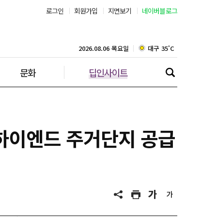
로그인
회원가입
지면보기
네이버블로그
부산 30˚C
대구 35˚C
2026.08.06 목요일
문화
딥인사이트
인천 30˚C
광주 34˚C
대전 36˚C
…하이엔드 주거단지 공급
울산 32˚C
강릉 31˚C
제주 30˚C