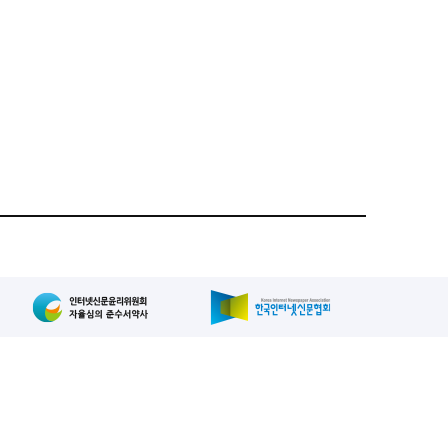
집인: 사장/양규현
패밀리사이트
2-739-2171
, 복사, 배포 등을 금지합니다.