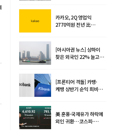
사업시행약정 체결
예
카카오, 2Q 영업익
2770억원 전년 比
36%↑…역대 최대 분기
실적 달성
[아시아권 뉴스] 상하이
찾은 외국인 22% 늘고
중국 자동차 수출 509만대
[프론티어 격돌] 카뱅·
케뱅 상반기 순익 희비…
플랫폼·개인사업자
금융으로 성장 기반 확대
美 훈풍·국제유가 하락에
외인 귀환…코스피·
코스닥 동반 상승