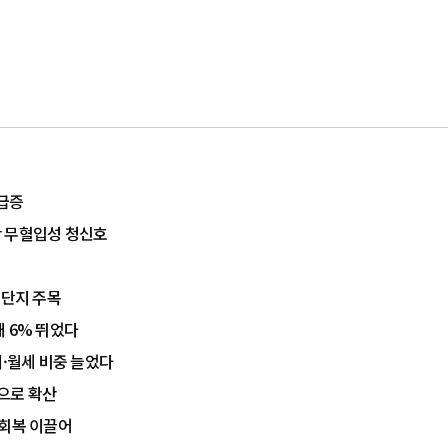
 급증
산 무혈입성 청신호
대단지 주목
 6% 뛰었다
매·월세 비중 늘었다
곽으로 확산
 회복 이끌어