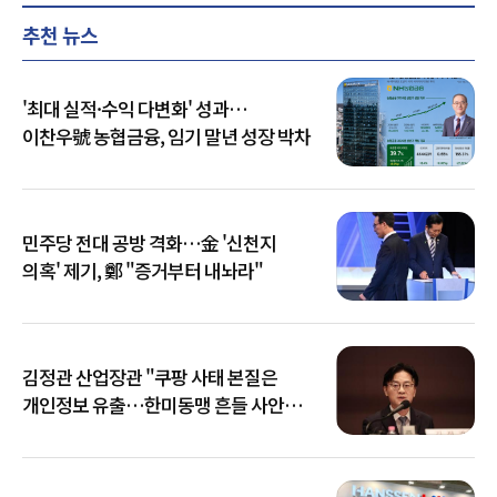
추천 뉴스
'최대 실적·수익 다변화' 성과…
이찬우號 농협금융, 임기 말년 성장 박차
민주당 전대 공방 격화…金 '신천지
의혹' 제기, 鄭 "증거부터 내놔라"
김정관 산업장관 "쿠팡 사태 본질은
개인정보 유출…한미동맹 흔들 사안
아냐"