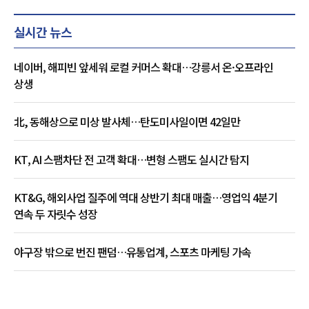
실시간 뉴스
네이버, 해피빈 앞세워 로컬 커머스 확대…강릉서 온·오프라인
상생
北, 동해상으로 미상 발사체…탄도미사일이면 42일만
KT, AI 스팸차단 전 고객 확대…변형 스팸도 실시간 탐지
KT&G, 해외사업 질주에 역대 상반기 최대 매출…영업익 4분기
연속 두 자릿수 성장
야구장 밖으로 번진 팬덤…유통업계, 스포츠 마케팅 가속