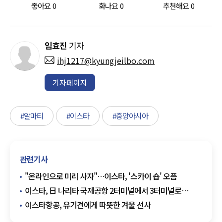
좋아요
0
화나요
0
추천해요
0
임효진
기자
ihj1217@kyungjeilbo.com
기자페이지
#알마티
#이스타
#중앙아시아
관련기사
"온라인으로 미리 사자"…이스타, '스카이 숍' 오픔
이스타, 日 나리타 국제공항 2터미널에서 3터미널로
변경…"세금절약 가능"
이스타항공, 유기견에게 따뜻한 겨울 선사