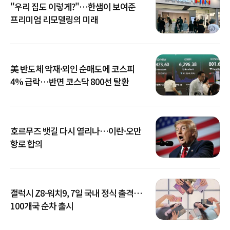
"우리 집도 이렇게?"…한샘이 보여준
프리미엄 리모델링의 미래
美 반도체 악재·외인 순매도에 코스피
4% 급락…반면 코스닥 800선 탈환
호르무즈 뱃길 다시 열리나…이란·오만
항로 합의
갤럭시 Z8·워치9, 7일 국내 정식 출격…
100개국 순차 출시