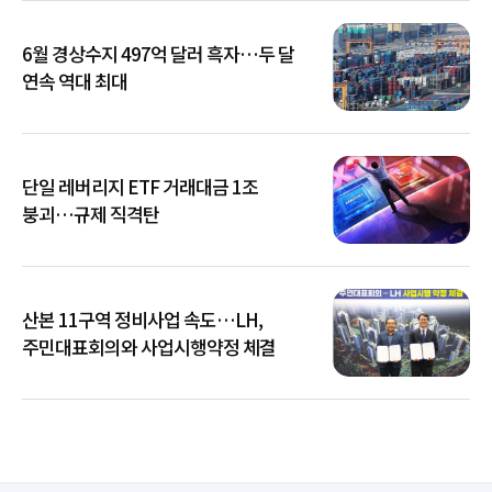
6월 경상수지 497억 달러 흑자…두 달
연속 역대 최대
단일 레버리지 ETF 거래대금 1조
붕괴…규제 직격탄
산본 11구역 정비사업 속도…LH,
주민대표회의와 사업시행약정 체결