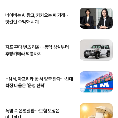
네이버는 AI 광고, 카카오는 AI 거래…
엇갈린 수익화 시계
지프·혼다·벤츠 리콜…동력 상실부터
후방카메라 먹통까지
HMM, 아프리카 동·서 양축 깐다…선대
확장 다음은 '운영 전략'
폭염 속 온열질환…보험 보장은
어디까지