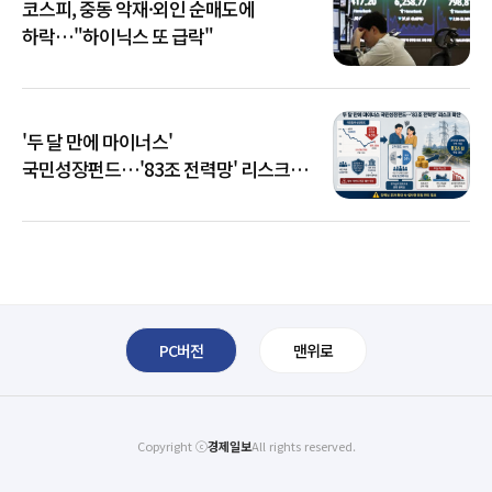
코스피, 중동 악재·외인 순매도에
하락…"하이닉스 또 급락"
'두 달 만에 마이너스'
국민성장펀드…'83조 전력망' 리스크
확산
PC버전
맨위로
Copyright ⓒ
경제일보
All rights reserved.