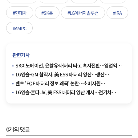
#현대차
#SK온
#LG에너지솔루션
#IRA
#AMPC
관련기사
SK이노베이션, 윤활유·배터리 타고 흑자전환…영업익
3조4873억원
LG엔솔-GM 합작사, 美 ESS 배터리 양산…생산
포트폴리오 재편
벤츠 'EQE 배터리 정보 왜곡' 논란…소비자원
집단분쟁조정 착수
LG엔솔·혼다 JV, 美 ESS 배터리 양산 개시…전기차
공장서 전략 전환
0
개의 댓글