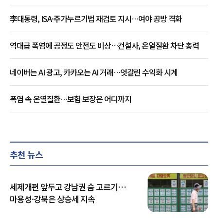
李대통령, ISA·주가누르기법 재검토 지시…여야 공방 격화
역대급 폭염에 공정도 안전도 비상…건설사, 온열질환 차단 총력
네이버는 AI 광고, 카카오는 AI 거래…엇갈린 수익화 시계
폭염 속 온열질환…보험 보장은 어디까지
추천 뉴스
세제개편 앞두고 강남권 숨 고르기…
마용성·강북은 상승세 지속