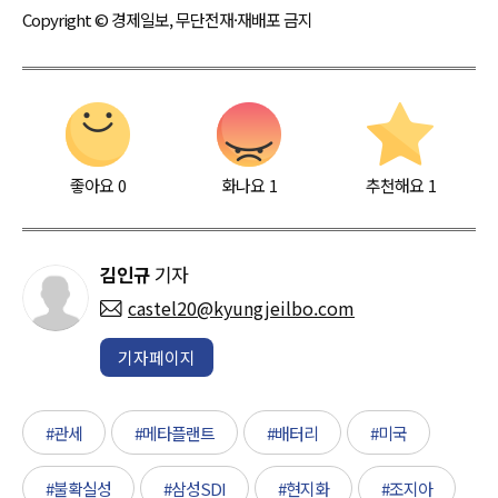
Copyright © 경제일보, 무단전재·재배포 금지
좋아요
0
화나요
1
추천해요
1
김인규
기자
castel20@kyungjeilbo.com
기자페이지
#관세
#메타플랜트
#배터리
#미국
#불확실성
#삼성SDI
#현지화
#조지아