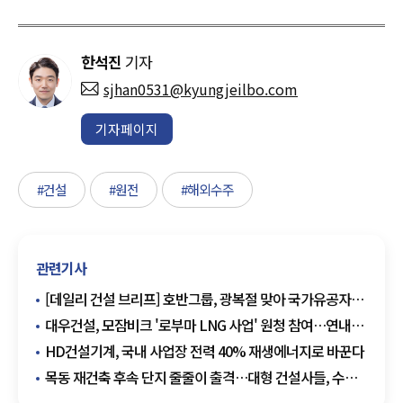
한석진
기자
sjhan0531@kyungjeilbo.com
기자페이지
#건설
#원전
#해외수주
관련기사
[데일리 건설 브리프] 호반그룹, 광복절 맞아 국가유공자
장수사진 촬영 봉사활동 外
대우건설, 모잠비크 '로부마 LNG 사업' 원청 참여…연내
EPC 본계약 목표
HD건설기계, 국내 사업장 전력 40% 재생에너지로 바꾼다
목동 재건축 후속 단지 줄줄이 출격…대형 건설사들, 수주
셈법 분주