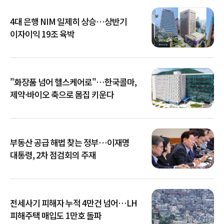
4대 은행 NIM 일제히 상승…상반기
이자이익 19조 육박
"화장품 넘어 헬스케어로"…한국콜마,
제약·바이오 축으로 몸집 키운다
부동산 공급 해법 찾는 정부…이재명
대통령, 2차 점검회의 주재
전세사기 피해자 누적 4만건 넘어…LH
피해주택 매입도 1만호 돌파