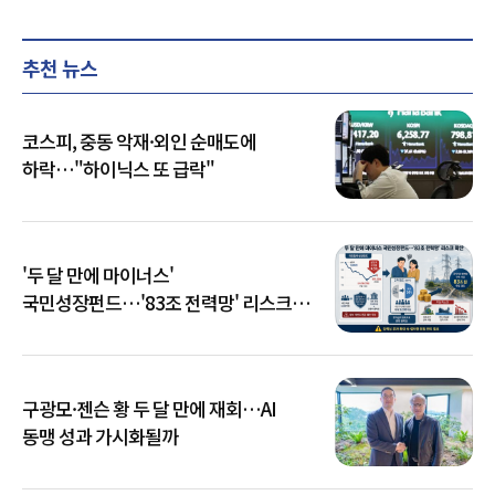
추천 뉴스
코스피, 중동 악재·외인 순매도에
하락…"하이닉스 또 급락"
'두 달 만에 마이너스'
국민성장펀드…'83조 전력망' 리스크
확산
구광모·젠슨 황 두 달 만에 재회…AI
동맹 성과 가시화될까