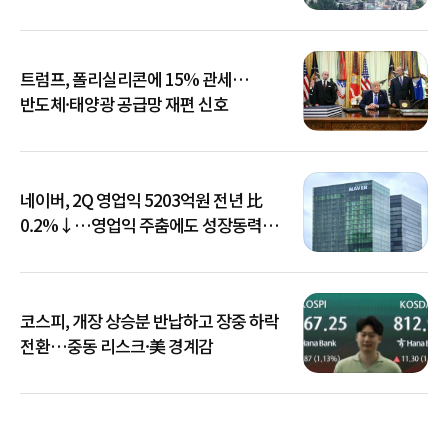
트럼프, 폴리실리콘에 15% 관세…
반도체·태양광 공급망 재편 신호
네이버, 2Q 영업익 5203억원 전년 比
0.2%↓…영업익 주춤에도 성장동력
키운다
코스피, 개장 상승분 반납하고 장중 하락
전환…중동 리스크·美 경계감