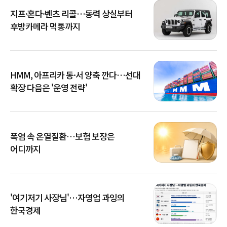
지프·혼다·벤츠 리콜…동력 상실부터
후방카메라 먹통까지
HMM, 아프리카 동·서 양축 깐다…선대
확장 다음은 '운영 전략'
폭염 속 온열질환…보험 보장은
어디까지
'여기저기 사장님'…자영업 과잉의
한국경제