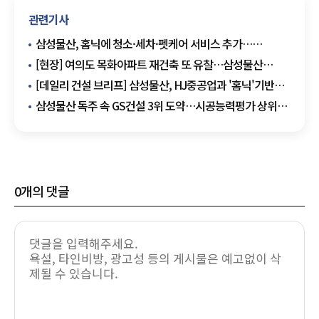
관련기사
삼성물산, 홈닉에 청소·세차·펫케어 서비스 추가…
홈플랫폼 경쟁력 키운다
[현장] 여의도 목화아파트 재건축 또 유찰…삼성물산
무혈입성 청신호
[데일리 건설 브리프] 삼성물산, HJ중공업과 '홈닉'기반
스마트 주거 서비스 확대 外
삼성물산 독주 속 GS건설 3위 도약…시공능력평가 상위권
판도 '흔들'
0
개의 댓글