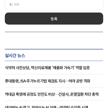
0
/ 300
등록
실시간 뉴스
식약처 사전상담, 혁신의료제품 '제품화 가속기' 역할 입증
李대통령, ISA·주가누르기법 재검토 지시…여야 공방 격화
역대급 폭염에 공정도 안전도 비상…건설사, 온열질환 차단 총력
네이버는 AI 광고, 카카오는 AI 거래…엇갈린 수익화 시계