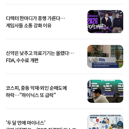
디렉터 한마디가 흥행 가른다…
게임사들 소통 강화 이유
신약은 낮추고 의료기기는 올렸다…
FDA, 수수료 개편
코스피, 중동 악재·외인 순매도에
하락…"하이닉스 또 급락"
'두 달 만에 마이너스'