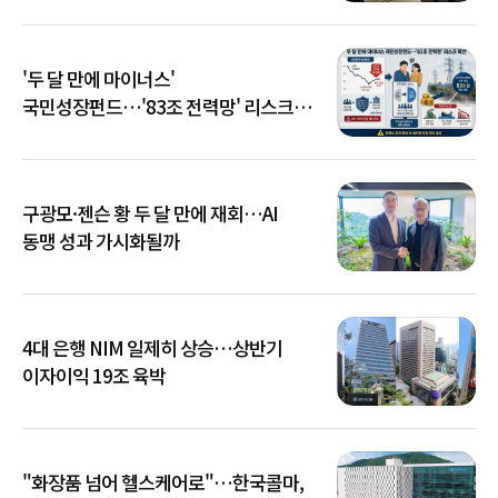
'두 달 만에 마이너스'
국민성장펀드…'83조 전력망' 리스크
확산
구광모·젠슨 황 두 달 만에 재회…AI
동맹 성과 가시화될까
4대 은행 NIM 일제히 상승…상반기
이자이익 19조 육박
"화장품 넘어 헬스케어로"…한국콜마,