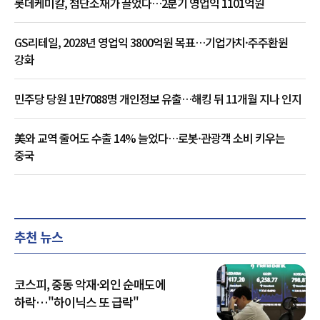
롯데케미칼, 첨단소재가 끌었다…2분기 영업익 1101억원
GS리테일, 2028년 영업익 3800억원 목표…기업가치·주주환원
강화
민주당 당원 1만7088명 개인정보 유출…해킹 뒤 11개월 지나 인지
美와 교역 줄어도 수출 14% 늘었다…로봇·관광객 소비 키우는
중국
추천 뉴스
코스피, 중동 악재·외인 순매도에
하락…"하이닉스 또 급락"