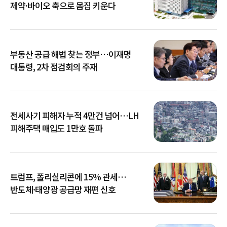
제약·바이오 축으로 몸집 키운다
부동산 공급 해법 찾는 정부…이재명
대통령, 2차 점검회의 주재
전세사기 피해자 누적 4만건 넘어…LH
피해주택 매입도 1만호 돌파
트럼프, 폴리실리콘에 15% 관세…
반도체·태양광 공급망 재편 신호