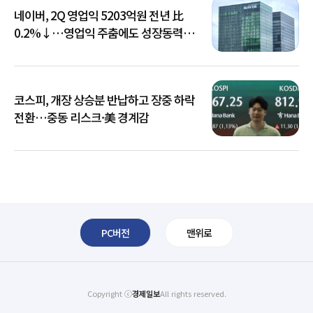
네이버, 2Q 영업익 5203억원 전년 比
0.2%↓…영업익 주춤에도 성장동력
키운다
코스피, 개장 상승분 반납하고 장중 하락
전환…중동 리스크·美 경계감
PC버전
맨위로
Copyright ⓒ
경제일보
All rights reserved.