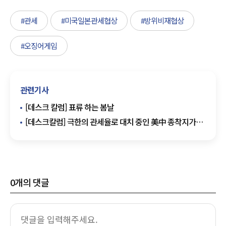
#관세
#미국일본관세협상
#방위비재협상
#오징어게임
관련기사
[데스크 칼럼] 표류 하는 봄날
[데스크칼럼] 극한의 관세율로 대치 중인 美中 종착지가
'쥬라기 공원'은 되지 않기를
0
개의 댓글