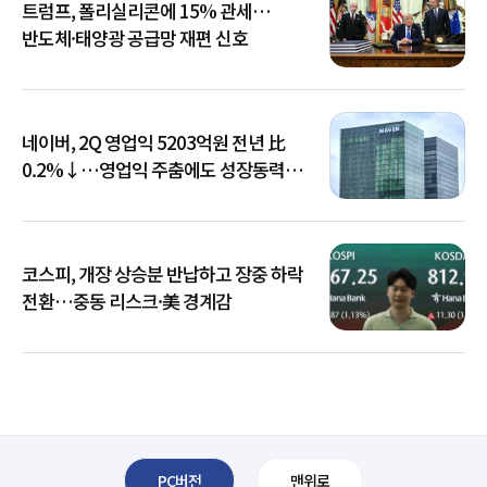
트럼프, 폴리실리콘에 15% 관세…
반도체·태양광 공급망 재편 신호
네이버, 2Q 영업익 5203억원 전년 比
0.2%↓…영업익 주춤에도 성장동력
키운다
코스피, 개장 상승분 반납하고 장중 하락
전환…중동 리스크·美 경계감
PC버전
맨위로