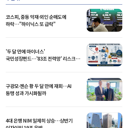
코스피, 중동 악재·외인 순매도에
하락…"하이닉스 또 급락"
'두 달 만에 마이너스'
국민성장펀드…'83조 전력망' 리스크
확산
구광모·젠슨 황 두 달 만에 재회…AI
동맹 성과 가시화될까
4대 은행 NIM 일제히 상승…상반기
이자이익 19조 육박