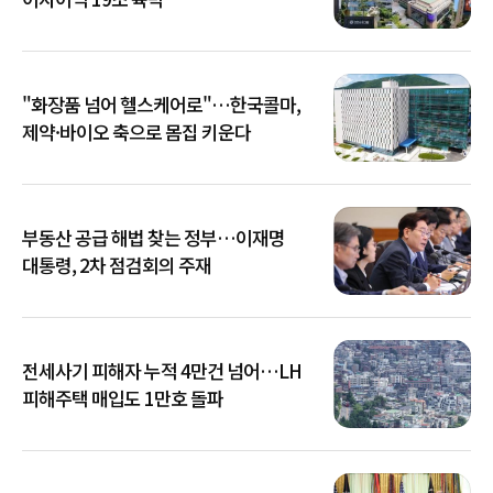
"화장품 넘어 헬스케어로"…한국콜마,
제약·바이오 축으로 몸집 키운다
부동산 공급 해법 찾는 정부…이재명
대통령, 2차 점검회의 주재
전세사기 피해자 누적 4만건 넘어…LH
피해주택 매입도 1만호 돌파