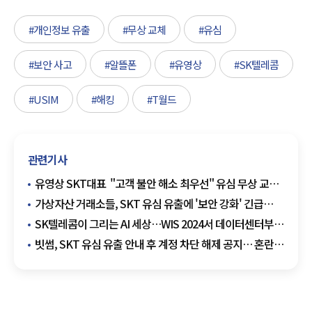
#개인정보 유출
#무상 교체
#유심
#보안 사고
#알뜰폰
#유영상
#SK텔레콤
#USIM
#해킹
#T월드
관련기사
유영상 SKT대표 "고객 불안 해소 최우선" 유심 무상 교체
전격 결정 (종합)
가상자산 거래소들, SKT 유심 유출에 '보안 강화' 긴급
당부
SK텔레콤이 그리는 AI 세상…WIS 2024서 데이터센터부터
로봇까지 총출동
빗썸, SKT 유심 유출 안내 후 계정 차단 해제 공지… 혼란
수습 나서