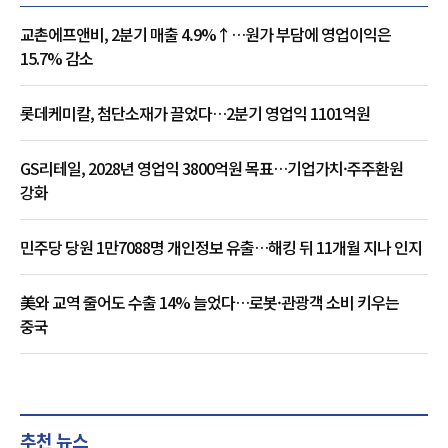
교촌에프앤비, 2분기 매출 4.9%↑…원가 부담에 영업이익은
15.7% 감소
롯데케미칼, 첨단소재가 끌었다…2분기 영업익 1101억원
GS리테일, 2028년 영업익 3800억원 목표…기업가치·주주환원
강화
민주당 당원 1만7088명 개인정보 유출…해킹 뒤 11개월 지나 인지
美와 교역 줄어도 수출 14% 늘었다…로봇·관광객 소비 키우는
중국
추천 뉴스