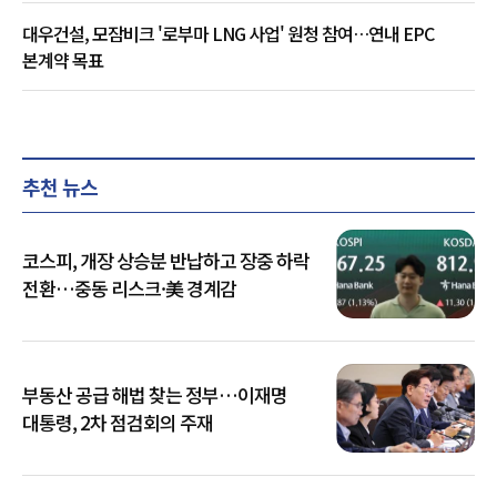
대우건설, 모잠비크 '로부마 LNG 사업' 원청 참여…연내 EPC
본계약 목표
추천 뉴스
코스피, 개장 상승분 반납하고 장중 하락
전환…중동 리스크·美 경계감
부동산 공급 해법 찾는 정부…이재명
대통령, 2차 점검회의 주재