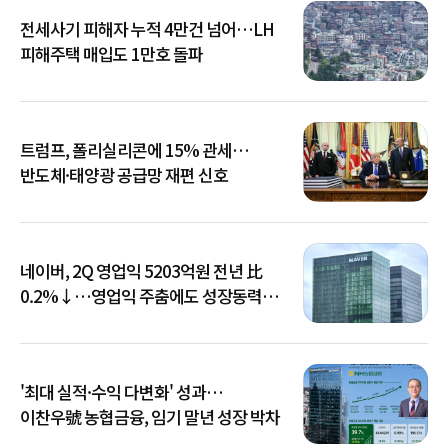
전세사기 피해자 누적 4만건 넘어…LH
피해주택 매입도 1만호 돌파
트럼프, 폴리실리콘에 15% 관세…
반도체·태양광 공급망 재편 신호
네이버, 2Q 영업익 5203억원 전년 比
0.2%↓…영업익 주춤에도 성장동력
키운다
'최대 실적·수익 다변화' 성과…
이찬우號 농협금융, 임기 말년 성장 박차