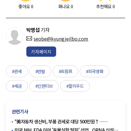
좋아요
0
화나요
0
추천해요
0
박명섭
기자
seobe@kyungjeilbo.com
기자페이지
#관세
#반발
#트럼프
#외국영화
#세금
#인센티브
#할리우드
관련기사
"美자동차 생산비, 부품 관세로 대당 500만원↑…
수리비도 상승"
미국 NIH, FDA 이어 '동물실험 탈피' 선언...ORIVA 신설