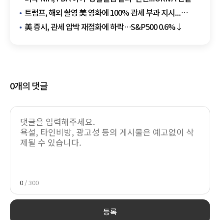
예정
트럼프, 해외 촬영 美 영화에 100% 관세 부과 지시...
실효성 논란
美 증시, 관세 압박 재점화에 하락…S&P500 0.6%↓
0
개의 댓글
0
/ 300
등록