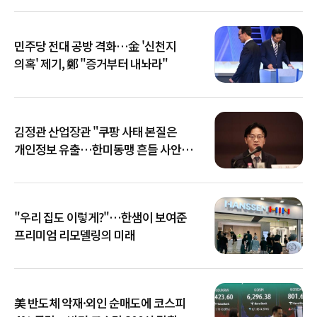
민주당 전대 공방 격화…金 '신천지
의혹' 제기, 鄭 "증거부터 내놔라"
김정관 산업장관 "쿠팡 사태 본질은
개인정보 유출…한미동맹 흔들 사안
아냐"
"우리 집도 이렇게?"…한샘이 보여준
프리미엄 리모델링의 미래
美 반도체 악재·외인 순매도에 코스피