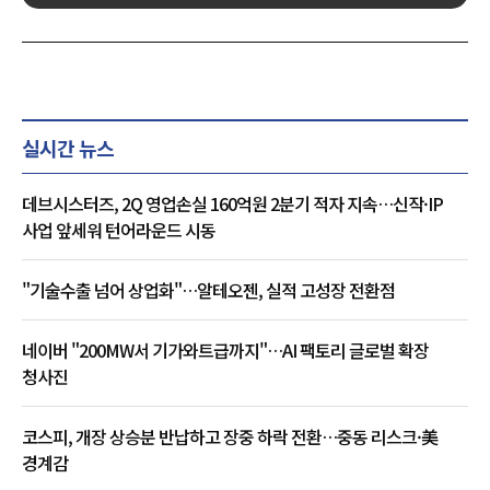
실시간 뉴스
데브시스터즈, 2Q 영업손실 160억원 2분기 적자 지속…신작·IP
사업 앞세워 턴어라운드 시동
"기술수출 넘어 상업화"…알테오젠, 실적 고성장 전환점
네이버 "200MW서 기가와트급까지"…AI 팩토리 글로벌 확장
청사진
코스피, 개장 상승분 반납하고 장중 하락 전환…중동 리스크·美
경계감