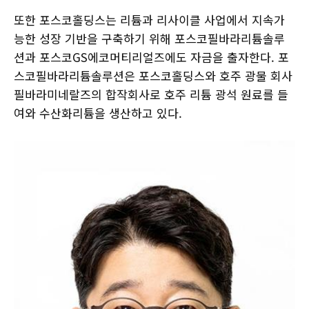
또한 포스코홀딩스는 리튬과 리사이클 사업에서 지속가
능한 성장 기반을 구축하기 위해 포스코필바라리튬솔루
션과 포스코GS에코머티리얼즈에도 자금을 출자한다. 포
스코필바라리튬솔루션은 포스코홀딩스와 호주 광물 회사
필바라미네랄즈의 합작회사로 호주 리튬 광석 원료를 들
여와 수산화리튬을 생산하고 있다.