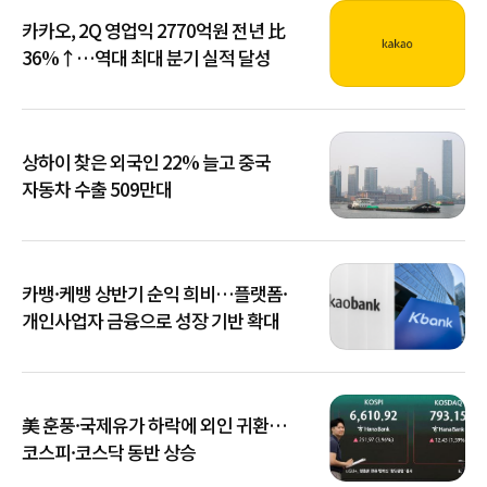
카카오, 2Q 영업익 2770억원 전년 比
36%↑…역대 최대 분기 실적 달성
상하이 찾은 외국인 22% 늘고 중국
자동차 수출 509만대
카뱅·케뱅 상반기 순익 희비…플랫폼·
개인사업자 금융으로 성장 기반 확대
美 훈풍·국제유가 하락에 외인 귀환…
코스피·코스닥 동반 상승