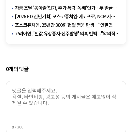
자금 조달 '동아줄'인가, 주가 폭락 '독배'인가…두 얼굴의
유상증자
[2026 ED 신년기획] 포스코퓨처엠·에코프로, NCM서
LFP 전환..."ESS 시장 공략 본격화"
포스코퓨처엠, 25년간 300회 헌혈 영웅 탄생…"연말연시
따듯한 나눔 실천"
고려아연, '헐값 유상증자·신주발행' 의혹 반박..."악의적
왜곡"
0
개의 댓글
0
/ 300