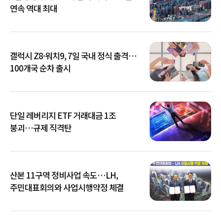
연속 역대 최대
갤럭시 Z8·워치9, 7일 국내 정식 출격…
100개국 순차 출시
단일 레버리지 ETF 거래대금 1조
붕괴…규제 직격탄
산본 11구역 정비사업 속도…LH,
주민대표회의와 사업시행약정 체결