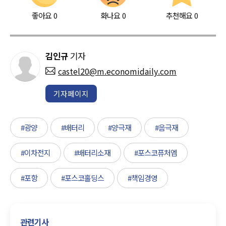
좋아요
0
화나요
0
추천해요
0
김인규
기자
castel20@m.economidaily.com
기자페이지
#광양
#배터리
#양극재
#음극재
#이차전지
#배터리소재
#포스코퓨처엠
#포항
#포스코홀딩스
#책임경영
관련기사