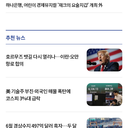
하나은행, 어린이 경제뮤지컬 '재크의 요술지갑' 개최 外
추천 뉴스
호르무즈 뱃길 다시 열리나…이란·오만
항로 합의
美 기술주 부진·외국인 매물 폭탄에
코스피 3%대 급락
6월 경상수지 497억 달러 흑자…두 달