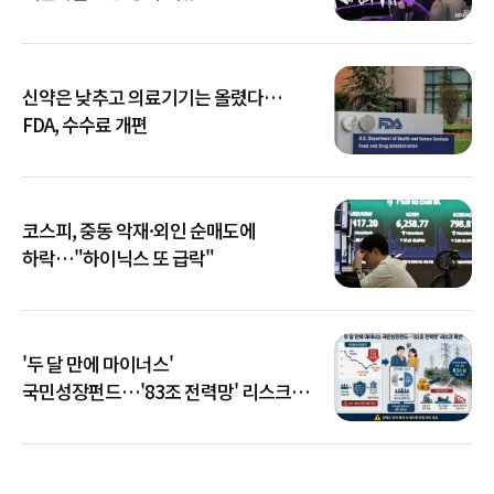
신약은 낮추고 의료기기는 올렸다…
FDA, 수수료 개편
코스피, 중동 악재·외인 순매도에
하락…"하이닉스 또 급락"
'두 달 만에 마이너스'
국민성장펀드…'83조 전력망' 리스크
확산