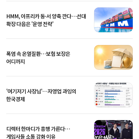
HMM, 아프리카 동·서 양축 깐다…선대
확장 다음은 '운영 전략'
폭염 속 온열질환…보험 보장은
어디까지
'여기저기 사장님'…자영업 과잉의
한국경제
디렉터 한마디가 흥행 가른다…
게임사들 소통 강화 이유