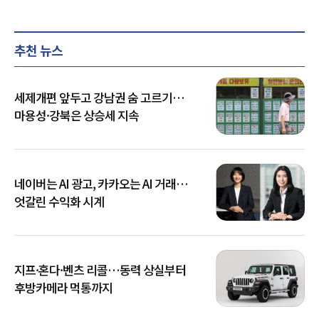
추천 뉴스
세제개편 앞두고 강남권 숨 고르기…
마용성·강북은 상승세 지속
네이버는 AI 광고, 카카오는 AI 거래…
엇갈린 수익화 시계
지프·혼다·벤츠 리콜…동력 상실부터
후방카메라 먹통까지