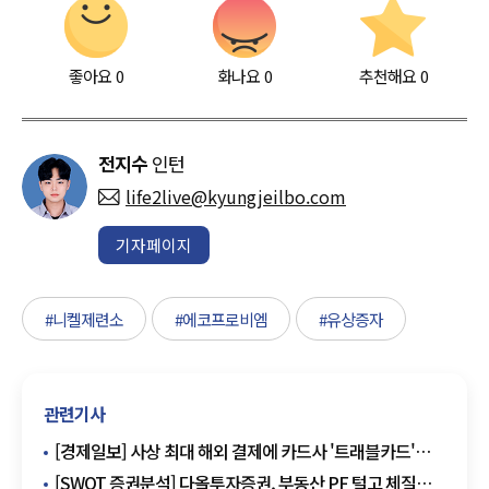
좋아요
0
화나요
0
추천해요
0
전지수
인턴
life2live@kyungjeilbo.com
기자페이지
#니켈제련소
#에코프로비엠
#유상증자
관련기사
[경제일보] 사상 최대 해외 결제에 카드사 '트래블카드'
전쟁
[SWOT 증권분석] 다올투자증권, 부동산 PF 털고 체질