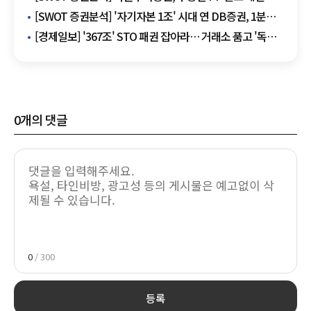
개선…지배구조 안정·신사업으로 재도약 시동
[SWOT 증권분석] '자기자본 1조' 시대 연 DB증권, 1분기
호실적 업고 '연순익 1000억' 탈환 정조준
[경제일보] '367조' STO 패권 잡아라… 거래소 품고 '독자
플랫폼' 띄우는 증권가
0
개의 댓글
0
/ 300
등록