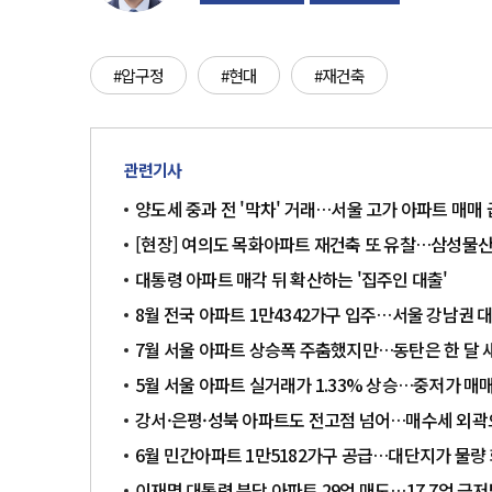
#압구정
#현대
#재건축
관련기사
양도세 중과 전 '막차' 거래…서울 고가 아파트 매매
[현장] 여의도 목화아파트 재건축 또 유찰…삼성물
대통령 아파트 매각 뒤 확산하는 '집주인 대출'
8월 전국 아파트 1만4342가구 입주…서울 강남권 
7월 서울 아파트 상승폭 주춤했지만…동탄은 한 달 새
5월 서울 아파트 실거래가 1.33% 상승…중저가 매
강서·은평·성북 아파트도 전고점 넘어…매수세 외
6월 민간아파트 1만5182가구 공급…대단지가 물량
이재명 대통령 분당 아파트 29억 매도…17.7억 근저