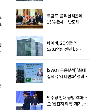
피해주택 매입도 1만호
돌파
트럼프, 폴리실리콘에
로
15% 관세…반도체·
표
태양광 공급망 재편 신호
네이버, 2Q 영업익
만
5203억원 전년 比
주
0.2%↓…영업익
주춤에도 성장동력 키운다
[SWOT 금융분석] '최대
실적·수익 다변화' 성과…
이찬우號 농협금융, 임기
쟁
말년 성장 박차
민주당 전대 공방 격화…
金 '신천지 의혹' 제기, 鄭
"증거부터 내놔라"