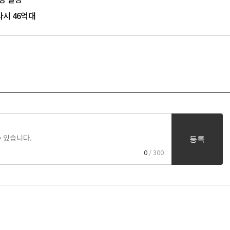
다시 46억대
등록
0
/ 300