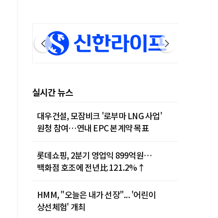
실시간 뉴스
대우건설, 모잠비크 '로부마 LNG 사업'
원청 참여…연내 EPC 본계약 목표
롯데쇼핑, 2분기 영업익 899억원…
백화점 호조에 전년比 121.2%↑
HMM, "오늘은 내가 선장"... '어린이
상선체험' 개최