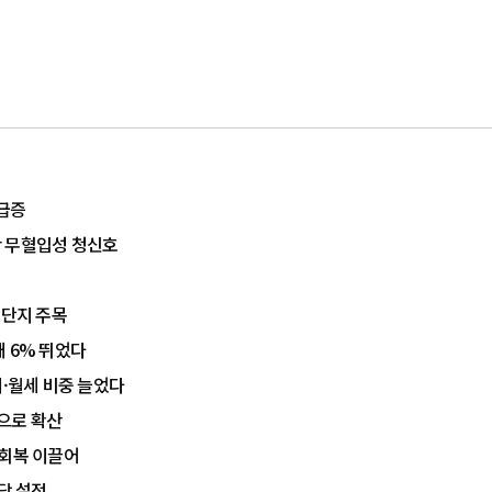
 급증
산 무혈입성 청신호
대단지 주목
 6% 뛰었다
매·월세 비중 늘었다
곽으로 확산
 회복 이끌어
당 설정