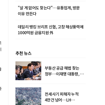
"살 게 없어도 찾는다"…유통업계, 방문
이유 만든다
데일리 뱅킹 브리프 신협, 고창 해상풍력에
1000억원 금융지원 外
고
이
추천 뉴스
부동산 공급 해법 찾는
출
정부…이재명 대통령, 2차
점검회의 주재
하
전세사기 피해자 누적
4만건 넘어…LH