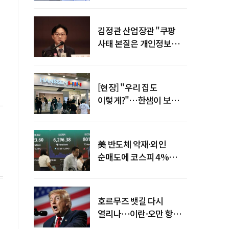
김정관 산업장관 "쿠팡
사태 본질은 개인정보
유출…한미동맹 흔들
사안 아냐"
[현장] "우리 집도
이렇게?"…한샘이 보여준
프리미엄 리모델링의 미래
美 반도체 악재·외인
순매도에 코스피 4%
급락…반면 코스닥 800선
탈환
호르무즈 뱃길 다시
열리나…이란·오만 항로
합의