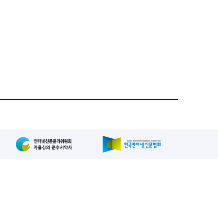
집인: 사장/양규현
패밀리사이트
2-739-2171
, 복사, 배포 등을 금지합니다.