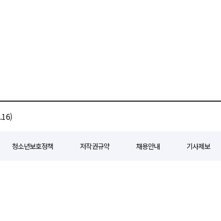
16)
청소년보호정책
저작권규약
채용안내
기사제보
80
등록일자 : 2018년 07월 04일
제호 : e경제일보
발행인: 회장/곽영길
편
3 삼공빌딩 11층
발행 : 2018년 07월 04일
청소년보호책임자 : 선재관
전화 : 0
 준수합니다. 경제일보의 모든 콘텐츠(기사)는 저작권법의 보호를 받으며, 무단전재