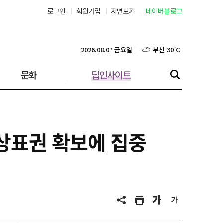
로그인
회원가입
지면보기
네이버블로그
부산 30˚C
대구 34˚C
2026.08.07 금요일
문화
딥인사이트
인천 30˚C
광주 34˚C
대전 34˚C
 상표권 확보에 집중
울산 32˚C
강릉 31˚C
제주 30˚C