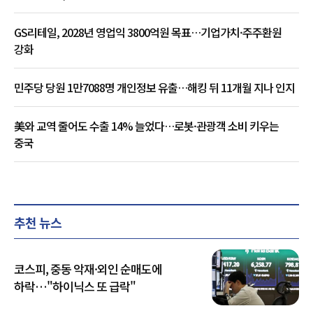
GS리테일, 2028년 영업익 3800억원 목표…기업가치·주주환원
강화
민주당 당원 1만7088명 개인정보 유출…해킹 뒤 11개월 지나 인지
美와 교역 줄어도 수출 14% 늘었다…로봇·관광객 소비 키우는
중국
추천 뉴스
코스피, 중동 악재·외인 순매도에
하락…"하이닉스 또 급락"