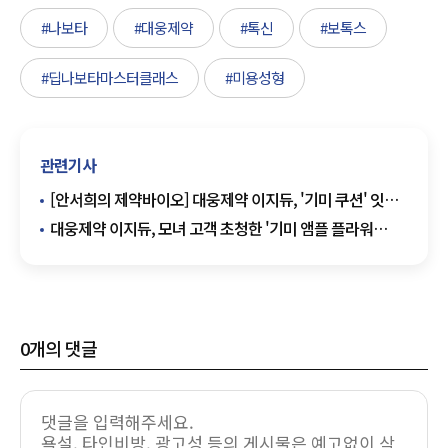
#나보타
#대웅제약
#톡신
#보톡스
#딥나보타마스터클래스
#미용성형
관련기사
[안서희의 제약바이오] 대웅제약 이지듀, '기미 쿠션' 잇는
신제품 '기미 팩트' 선봬 외
대웅제약 이지듀, 모녀 고객 초청한 '기미 앰플 플라워
클래스' 성료
0
개의 댓글