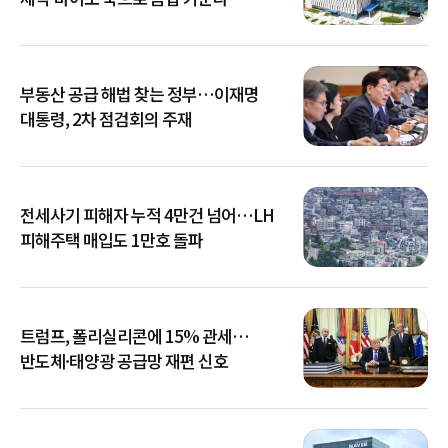
부동산 공급 해법 찾는 정부…이재명
대통령, 2차 점검회의 주재
전세사기 피해자 누적 4만건 넘어…LH
피해주택 매입도 1만호 돌파
트럼프, 폴리실리콘에 15% 관세…
반도체·태양광 공급망 재편 신호