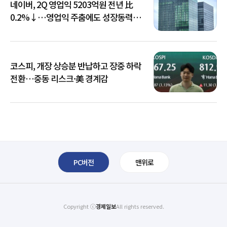
네이버, 2Q 영업익 5203억원 전년 比
0.2%↓…영업익 주춤에도 성장동력
키운다
코스피, 개장 상승분 반납하고 장중 하락
전환…중동 리스크·美 경계감
PC버전
맨위로
Copyright ⓒ
경제일보
All rights reserved.