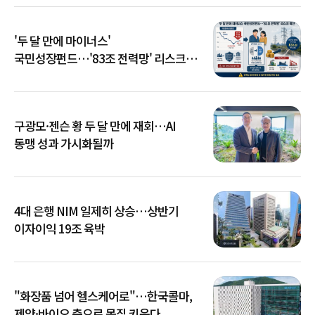
'두 달 만에 마이너스'
국민성장펀드…'83조 전력망' 리스크
확산
구광모·젠슨 황 두 달 만에 재회…AI
동맹 성과 가시화될까
4대 은행 NIM 일제히 상승…상반기
이자이익 19조 육박
"화장품 넘어 헬스케어로"…한국콜마,
제약·바이오 축으로 몸집 키운다