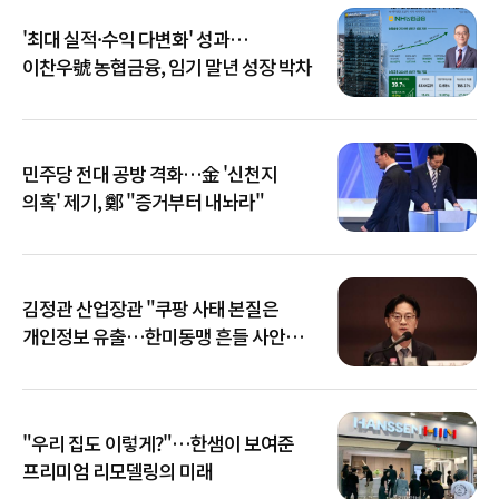
'최대 실적·수익 다변화' 성과…
이찬우號 농협금융, 임기 말년 성장 박차
민주당 전대 공방 격화…金 '신천지
의혹' 제기, 鄭 "증거부터 내놔라"
김정관 산업장관 "쿠팡 사태 본질은
개인정보 유출…한미동맹 흔들 사안
아냐"
"우리 집도 이렇게?"…한샘이 보여준
프리미엄 리모델링의 미래