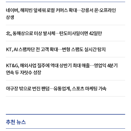
네이버, 해피빈 앞세워 로컬 커머스 확대…강릉서 온·오프라인
상생
北, 동해상으로 미상 발사체…탄도미사일이면 42일만
KT, AI 스팸차단 전 고객 확대…변형 스팸도 실시간 탐지
KT&G, 해외사업 질주에 역대 상반기 최대 매출…영업익 4분기
연속 두 자릿수 성장
야구장 밖으로 번진 팬덤…유통업계, 스포츠 마케팅 가속
추천 뉴스