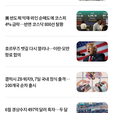
美 반도체 악재·외인 순매도에 코스피
4% 급락…반면 코스닥 800선 탈환
호르무즈 뱃길 다시 열리나…이란·오만
항로 합의
갤럭시 Z8·워치9, 7일 국내 정식 출격…
100개국 순차 출시
6월 경상수지 497억 달러 흑자…두 달