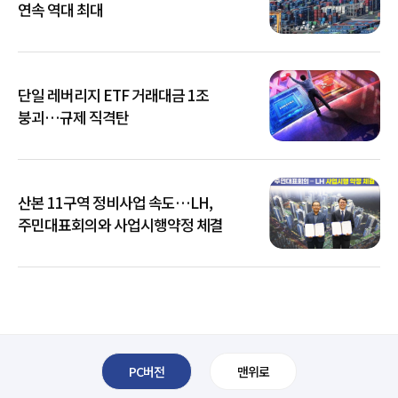
연속 역대 최대
단일 레버리지 ETF 거래대금 1조
붕괴…규제 직격탄
산본 11구역 정비사업 속도…LH,
주민대표회의와 사업시행약정 체결
PC버전
맨위로