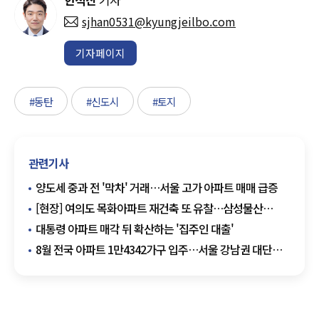
sjhan0531@kyungjeilbo.com
기자페이지
#동탄
#신도시
#토지
관련기사
양도세 중과 전 '막차' 거래…서울 고가 아파트 매매 급증
[현장] 여의도 목화아파트 재건축 또 유찰…삼성물산
무혈입성 청신호
대통령 아파트 매각 뒤 확산하는 '집주인 대출'
8월 전국 아파트 1만4342가구 입주…서울 강남권 대단지
주목