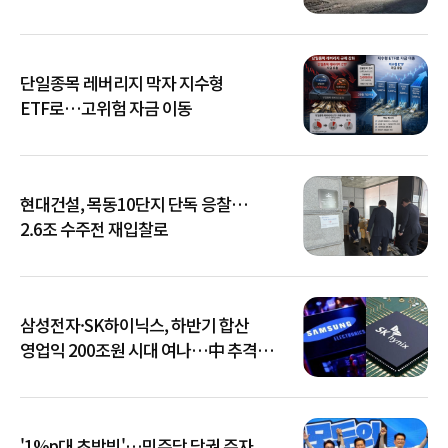
단일종목 레버리지 막자 지수형
ETF로…고위험 자금 이동
현대건설, 목동10단지 단독 응찰…
2.6조 수주전 재입찰로
삼성전자·SK하이닉스, 하반기 합산
영업익 200조원 시대 여나…中 추격은
부담
'1%p대 초박빙'…민주당 당권 주자,