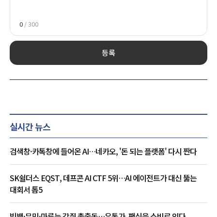
0
/ 300
등록
실시간 뉴스
검색창·카톡창에 들어온 AI…네카오, '돈 되는 플랫폼' 다시 짠다
SK쉴더스 EQST, 데프콘 AI CTF 5위…AI 에이전트가 대신 뚫는
대회서 톱5
빅뱅·무민·마루는 강쥐 총출동…유통가, 팬심을 소비로 잇다