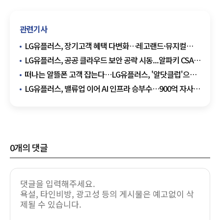
관련기사
LG유플러스, 장기고객 혜택 다변화…레고랜드·뮤지컬
잇단 초청
LG유플러스, 공공 클라우드 보안 공략 시동...알파키 CSAP
획득
떠나는 알뜰폰 고객 잡는다…LG유플러스, '알닷클럽'으로
장기 이용 공략
LG유플러스, 밸류업 이어 AI 인프라 승부수…900억 자사주
·1.3조 AIDC 투자 병행
0
개의 댓글