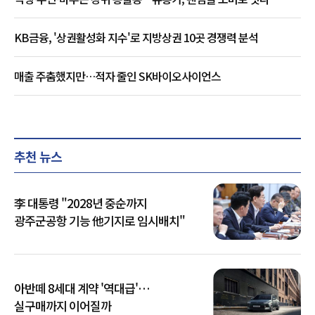
KB금융, '상권활성화 지수'로 지방상권 10곳 경쟁력 분석
매출 주춤했지만…적자 줄인 SK바이오사이언스
추천 뉴스
李 대통령 "2028년 중순까지
광주군공항 기능 他기지로 임시배치"
아반떼 8세대 계약 '역대급'…
실구매까지 이어질까