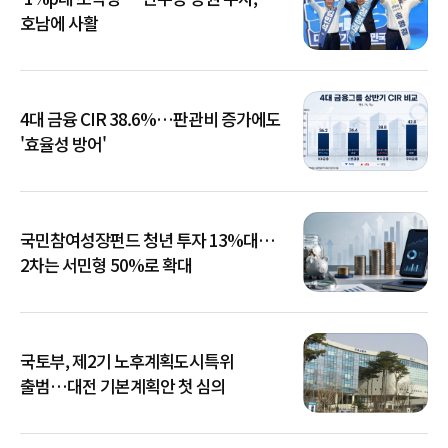
호남에 사활
4대 금융 CIR 38.6%…판관비 증가에도
'효율성 방어'
국민참여성장펀드 청년 투자 13%대…
2차는 서민형 50%로 확대
국토부, 제2기 노후계획도시특위
출범…대전 기본계획안 첫 심의