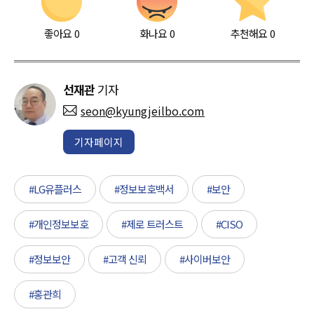
좋아요
0
화나요
0
추천해요
0
선재관
기자
seon@kyungjeilbo.com
기자페이지
#LG유플러스
#정보보호백서
#보안
#개인정보보호
#제로 트러스트
#CISO
#정보보안
#고객 신뢰
#사이버보안
#홍관희