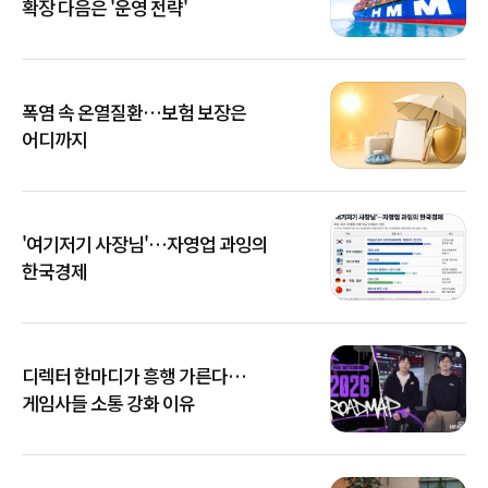
확장 다음은 '운영 전략'
폭염 속 온열질환…보험 보장은
어디까지
'여기저기 사장님'…자영업 과잉의
한국경제
디렉터 한마디가 흥행 가른다…
게임사들 소통 강화 이유