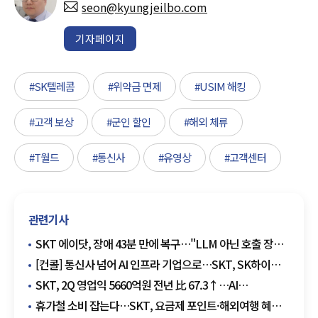
seon@kyungjeilbo.com
기자페이지
#SK텔레콤
#위약금 면제
#USIM 해킹
#고객 보상
#군인 할인
#해외 체류
#T월드
#통신사
#유영상
#고객센터
관련기사
SKT 에이닷, 장애 43분 만에 복구…"LLM 아닌 호출 장비
오류"
[컨콜] 통신사 넘어 AI 인프라 기업으로…SKT, SK하이퍼
앞세워 데이터센터 주도권 경쟁
SKT, 2Q 영업익 5660억원 전년 比 67.3↑…AI
데이터센터가 만든 새 성장축
휴가철 소비 잡는다…SKT, 요금제 포인트·해외여행 혜택