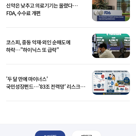
신약은 낮추고 의료기기는 올렸다…
FDA, 수수료 개편
코스피, 중동 악재·외인 순매도에
하락…"하이닉스 또 급락"
'두 달 만에 마이너스'
국민성장펀드…'83조 전력망' 리스크
확산