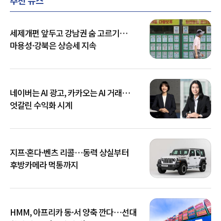
세제개편 앞두고 강남권 숨 고르기…
마용성·강북은 상승세 지속
네이버는 AI 광고, 카카오는 AI 거래…
엇갈린 수익화 시계
지프·혼다·벤츠 리콜…동력 상실부터
후방카메라 먹통까지
HMM, 아프리카 동·서 양축 깐다…선대