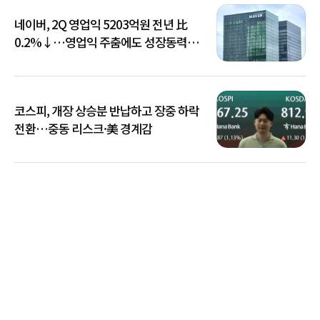
네이버, 2Q 영업익 5203억원 전년 比
0.2%↓…영업익 주춤에도 성장동력
키운다
코스피, 개장 상승분 반납하고 장중 하락
전환…중동 리스크·美 경계감