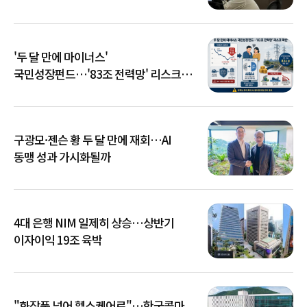
'두 달 만에 마이너스'
국민성장펀드…'83조 전력망' 리스크
확산
구광모·젠슨 황 두 달 만에 재회…AI
동맹 성과 가시화될까
4대 은행 NIM 일제히 상승…상반기
이자이익 19조 육박
"화장품 넘어 헬스케어로"…한국콜마,