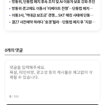
방통위, 단통법 폐지 후속 조치 및 AI 이용자 보호 강화 추진
방통위 경고에도 이통사 '리베이트 전쟁'…단통법 폐지가
기름 붓나
이통3사, '역대급 보조금' 경쟁... SKT 해킹 사태에 단통법
폐지 앞두고 격화
갤Z7 사전예약 하려다 '호갱'될라…단통법 폐지 후 '지원금
함정' 피하는 법
0
개의 댓글
0
/ 300