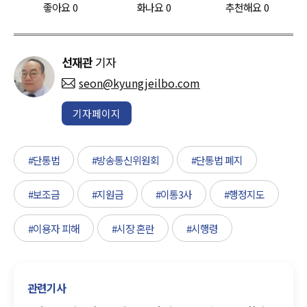
좋아요
0
화나요
0
추천해요
0
선재관
기자
seon@kyungjeilbo.com
기자페이지
#단통법
#방송통신위원회
#단통법 폐지
#보조금
#지원금
#이통3사
#행정지도
#이용자 피해
#시장 혼란
#시행령
관련기사