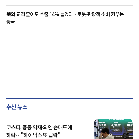
美와 교역 줄어도 수출 14% 늘었다…로봇·관광객 소비 키우는
중국
추천 뉴스
코스피, 중동 악재·외인 순매도에
하락…"하이닉스 또 급락"