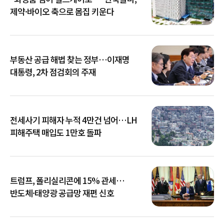
제약·바이오 축으로 몸집 키운다
부동산 공급 해법 찾는 정부…이재명
대통령, 2차 점검회의 주재
전세사기 피해자 누적 4만건 넘어…LH
피해주택 매입도 1만호 돌파
트럼프, 폴리실리콘에 15% 관세…
반도체·태양광 공급망 재편 신호