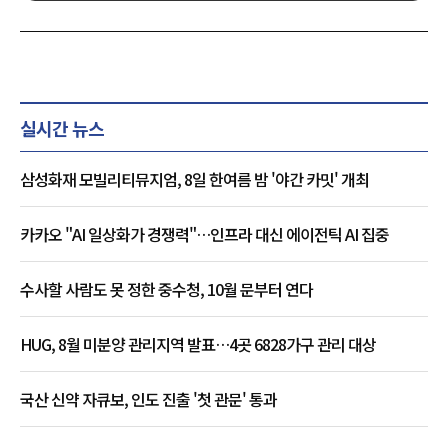
실시간 뉴스
삼성화재 모빌리티뮤지엄, 8일 한여름 밤 '야간 카밋' 개최
카카오 "AI 일상화가 경쟁력"…인프라 대신 에이전틱 AI 집중
수사할 사람도 못 정한 중수청, 10월 문부터 연다
HUG, 8월 미분양 관리지역 발표…4곳 6828가구 관리 대상
국산 신약 자큐보, 인도 진출 '첫 관문' 통과