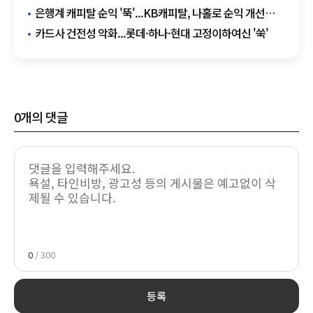
은행계 캐피탈 순익 '뚝'...KB캐피탈, 나홀로 순익 개선
성공
카드사 건전성 악화...롯데·하나·현대 고정이하여신 '쑥'
0
개의 댓글
0
/ 300
등록