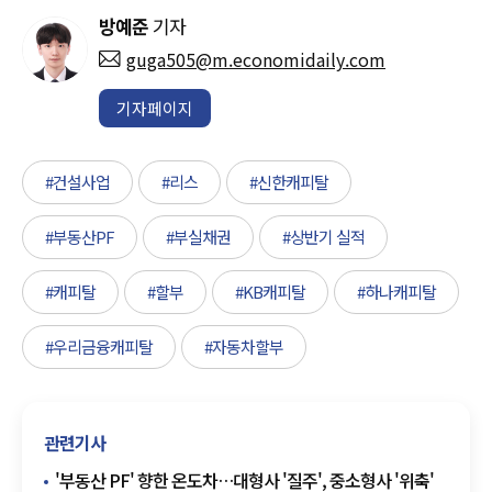
방예준
기자
guga505@m.economidaily.com
기자페이지
#건설사업
#리스
#신한캐피탈
#부동산PF
#부실채권
#상반기 실적
#캐피탈
#할부
#KB캐피탈
#하나캐피탈
#우리금융캐피탈
#자동차할부
관련기사
'부동산 PF' 향한 온도차…대형사 '질주', 중소형사 '위축'