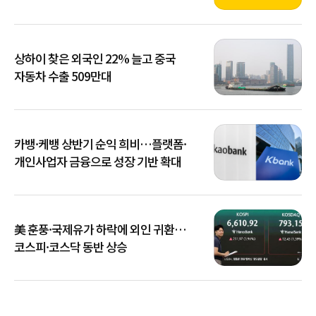
상하이 찾은 외국인 22% 늘고 중국
자동차 수출 509만대
카뱅·케뱅 상반기 순익 희비…플랫폼·
개인사업자 금융으로 성장 기반 확대
美 훈풍·국제유가 하락에 외인 귀환…
코스피·코스닥 동반 상승