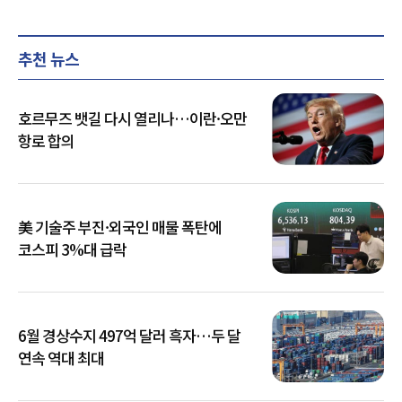
추천 뉴스
호르무즈 뱃길 다시 열리나…이란·오만
항로 합의
美 기술주 부진·외국인 매물 폭탄에
코스피 3%대 급락
6월 경상수지 497억 달러 흑자…두 달
연속 역대 최대