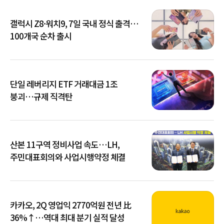
갤럭시 Z8·워치9, 7일 국내 정식 출격…
100개국 순차 출시
단일 레버리지 ETF 거래대금 1조
붕괴…규제 직격탄
산본 11구역 정비사업 속도…LH,
주민대표회의와 사업시행약정 체결
카카오, 2Q 영업익 2770억원 전년 比
36%↑…역대 최대 분기 실적 달성