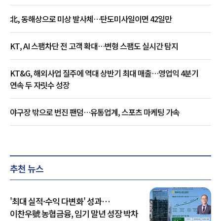
北, 동해상으로 미상 발사체…탄도미사일이면 42일만
KT, AI 스팸차단 전 고객 확대…변형 스팸도 실시간 탐지
KT&G, 해외사업 질주에 역대 상반기 최대 매출…영업익 4분기
연속 두 자릿수 성장
야구장 밖으로 번진 팬덤…유통업계, 스포츠 마케팅 가속
추천 뉴스
'최대 실적·수익 다변화' 성과…
이찬우號 농협금융, 임기 말년 성장 박차