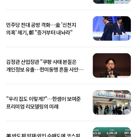
민주당 전대 공방 격화…金 '신천지
의혹' 제기, 鄭 "증거부터 내놔라"
김정관 산업장관 "쿠팡 사태 본질은
개인정보 유출…한미동맹 흔들 사안
아냐"
"우리 집도 이렇게?"…한샘이 보여준
프리미엄 리모델링의 미래
美 반도체 악재·외인 순매도에 코스피