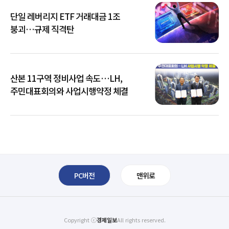
단일 레버리지 ETF 거래대금 1조
붕괴…규제 직격탄
산본 11구역 정비사업 속도…LH,
주민대표회의와 사업시행약정 체결
PC버전
맨위로
Copyright ⓒ
경제일보
All rights reserved.