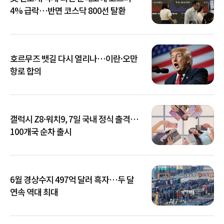
4% 급락…반면 코스닥 800선 탈환
호르무즈 뱃길 다시 열리나…이란·오만
항로 합의
갤럭시 Z8·워치9, 7일 국내 정식 출격…
100개국 순차 출시
6월 경상수지 497억 달러 흑자…두 달
연속 역대 최대