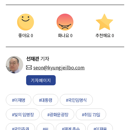
좋아요
0
화나요
0
추천해요
0
선재관
기자
seon@kyungjeilbo.com
기자페이지
#이재명
#대통령
#국민임명식
#빛의 임명장
#광화문광장
#취임 73일
#국민주권
#AI
#재계 총수
#이재용