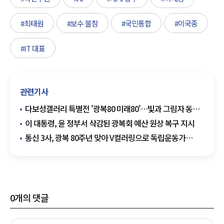
#최태원
#보수 불참
#국민통합
#이국종
#IT 대표
관련기사
다보성갤러리 특별전 '광복80 미래80'…빛과 그림자 동시
조명
이 대통령, 윤 정부서 삭감된 광복회 예산 원상 복구 지시
통신 3사, 광복 80주년 맞아 V컬러링으로 독립운동가
알린다
0
개의 댓글