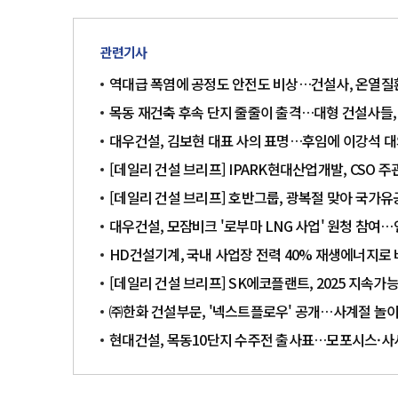
관련기사
역대급 폭염에 공정도 안전도 비상…건설사, 온열질
목동 재건축 후속 단지 줄줄이 출격…대형 건설사들,
대우건설, 김보현 대표 사의 표명…후임에 이강석 
[데일리 건설 브리프] IPARK현대산업개발, CSO 
[데일리 건설 브리프] 호반그룹, 광복절 맞아 국가
대우건설, 모잠비크 '로부마 LNG 사업' 원청 참여…
HD건설기계, 국내 사업장 전력 40% 재생에너지로
[데일리 건설 브리프] SK에코플랜트, 2025 지속
㈜한화 건설부문, '넥스트플로우' 공개…사계절 놀
현대건설, 목동10단지 수주전 출사표…모포시스·사