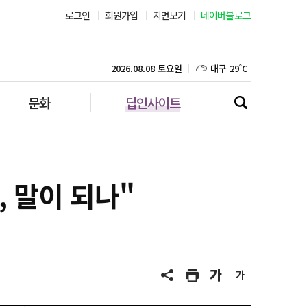
로그인
회원가입
지면보기
네이버블로그
부산 29˚C
대구 29˚C
2026.08.08 토요일
문화
딥인사이트
인천 29˚C
광주 30˚C
대전 30˚C
 말이 되나"
울산 28˚C
강릉 22˚C
제주 29˚C