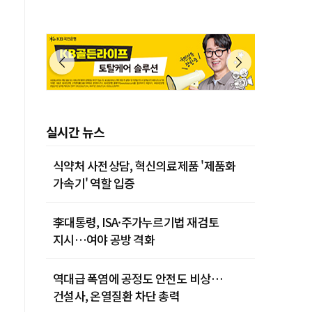
실시간 뉴스
식약처 사전상담, 혁신의료제품 '제품화
가속기' 역할 입증
李대통령, ISA·주가누르기법 재검토
지시…여야 공방 격화
역대급 폭염에 공정도 안전도 비상…
건설사, 온열질환 차단 총력