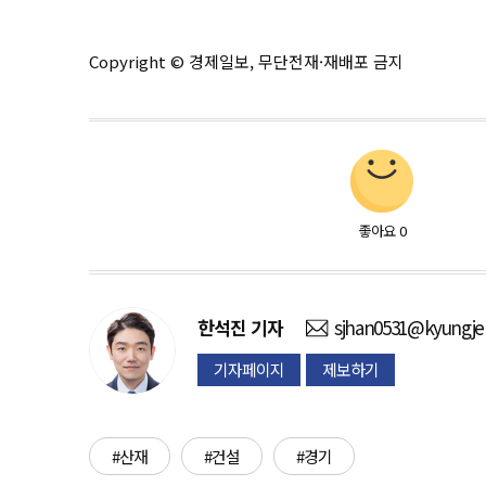
Copyright © 경제일보, 무단전재·재배포 금지
좋아요
0
한석진
기자
sjhan0531@kyungje
기자페이지
제보하기
#산재
#건설
#경기