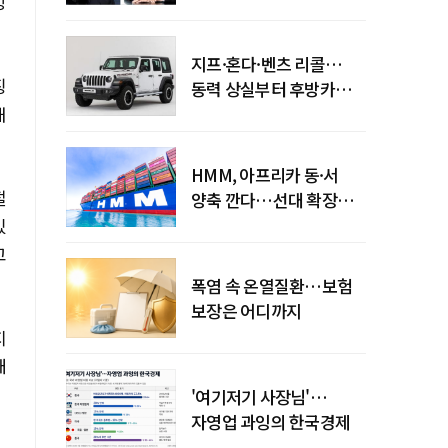
방
엇갈린 수익화 시계
지프·혼다·벤츠 리콜…
징
동력 상실부터 후방카메라
해
먹통까지
HMM, 아프리카 동·서
절
양축 깐다…선대 확장
다음은 '운영 전략'
있
고
폭염 속 온열질환…보험
보장은 어디까지
지
대
'여기저기 사장님'…
자영업 과잉의 한국경제