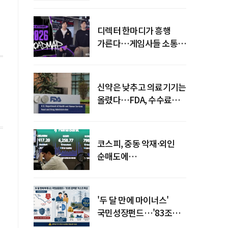
디렉터 한마디가 흥행
가른다…게임사들 소통
강화 이유
신약은 낮추고 의료기기는
올렸다…FDA, 수수료
개편
코스피, 중동 악재·외인
순매도에
하락…"하이닉스 또
급락"
'두 달 만에 마이너스'
국민성장펀드…'83조
전력망' 리스크 확산