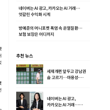
네이버는 AI 광고, 카카오는 AI 거래…
엇갈린 수익화 시계
방예준의 머니포켓 폭염 속 온열질환…
보험 보장은 어디까지
했
어
추천 뉴스
었
세제개편 앞두고 강남권
숨 고르기…마용성·
냈
강북은 상승세 지속
전
네이버는 AI 광고,
카카오는 AI 거래…