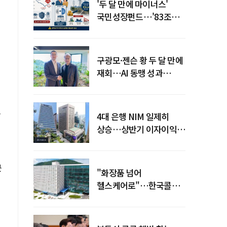
'두 달 만에 마이너스'
국민성장펀드…'83조
전력망' 리스크 확산
구광모·젠슨 황 두 달 만에
재회…AI 동맹 성과
가시화될까
소
4대 은행 NIM 일제히
상승…상반기 이자이익
19조 육박
근
"화장품 넘어
헬스케어로"…한국콜마,
제약·바이오 축으로 몸집
키운다