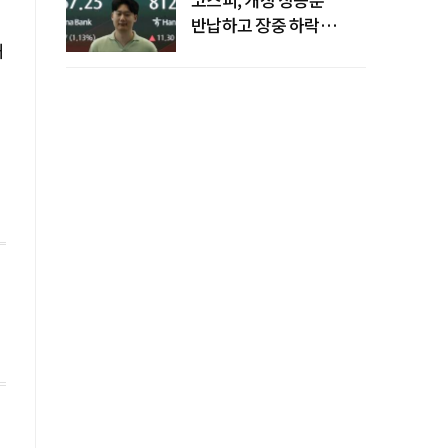
반납하고 장중 하락
전환…중동 리스크·美
내
경계감