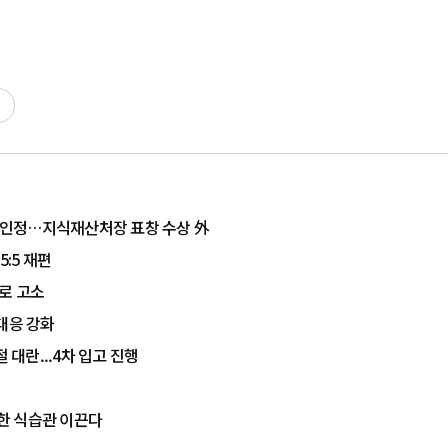
략 인정…지식재산처장 표창 수상 外
:5 재편
로 고소
대응 강화
 대란...4차 입고 진행
한 식습관 이끈다