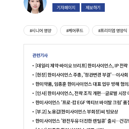
기자페이지
제보하기
#시니어 영양
#케어푸드
#프리미엄 영양식
관련기사
[데일리 제약·바이오 브리프] 한미사이언스, IP 전
[현장] 한미사이언스 주총, '정관변경 부결'…이사회 5
한미약품, 임종훈 한미사이언스 대표 업무 방해 혐의
[인사] 한미사이언스, 전략 조직 개편…글로벌 시장 
한미사이언스 '프로-캄 EGF 액티브 바이탈 크림' 품절
[부고] 노용갑(한미사이언스 부회장)씨 빙모상
한미사이언스 '완전두유 더진한 렌틸콩' 출시…건강