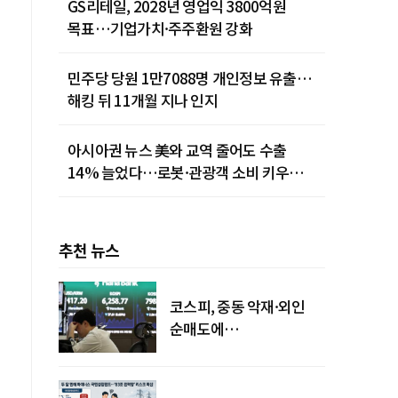
GS리테일, 2028년 영업익 3800억원
목표…기업가치·주주환원 강화
민주당 당원 1만7088명 개인정보 유출…
해킹 뒤 11개월 지나 인지
아시아권 뉴스 美와 교역 줄어도 수출
14% 늘었다…로봇·관광객 소비 키우는
중국
추천 뉴스
코스피, 중동 악재·외인
순매도에
하락…"하이닉스 또
급락"