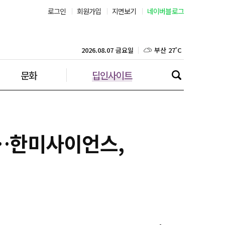
로그인
회원가입
지면보기
네이버블로그
부산 27˚C
대구 26˚C
2026.08.07 금요일
문화
딥인사이트
인천 29˚C
광주 27˚C
대전 27˚C
시…한미사이언스,
울산 25˚C
강릉 25˚C
제주 29˚C