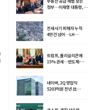
부동산 공급 해법 찾는
정부…이재명 대통령, 2차
점검회의 주재
전세사기 피해자 누적
4만건 넘어…LH
피해주택 매입도 1만호
돌파
가
트럼프, 폴리실리콘에
를
15% 관세…반도체·
태양광 공급망 재편 신호
네이버, 2Q 영업익
5203억원 전년 比
0.2%↓…영업익
주춤에도 성장동력 키운다
코스피, 개장 상승분