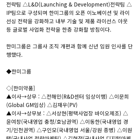
전략팀 △L&D(Launching & Development)전략팀 △
IP팀으로 구성되며 한미그룹의 오픈 이노베이션 및 라이
선싱 전략을 강화하고 내부 기술 및 제품 라이선스 아웃
등 글로벌 사업화 전략을 한층 강화할 방침이다.
한미그룹은 그룹사 조직 개편과 함께 신년 임원 인사를 단
행했다.
◆한미그룹
◇[한미약품]
▲이사→상무 : △전해민(R&D센터 임상이행) △이문희
(Global GM임상) △김재우(PV)
▲이사→상무보 : △서상현(평택사업장 바이오제조) △
윤여창(국내영업 충청/호남권역) △이동한(국내영업 경
기/인천권역) △구인모(국내영업 서울/강원 종병) △이원
택(국내사업 전략마케팅) △김현정(국내사업 디지털마케