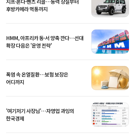
지프·혼다·벤츠 리콜…동력 상실부터
후방카메라 먹통까지
HMM, 아프리카 동·서 양축 깐다…선대
확장 다음은 '운영 전략'
폭염 속 온열질환…보험 보장은
어디까지
'여기저기 사장님'…자영업 과잉의
한국경제