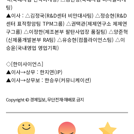
팅)
▲이사 : △김정국(R&D센터 비만대사팀) △정승현(R&D
센터 표적항암팀 TPM그룹) △권택관(제제연구소 제제연
구그룹) △이정한(제조본부 팔탄사업장 품질팀) △양준혁
(신제품개발본부 RA팀) △유승현(컴플라이언스팀) △이
승윤(국내영업 영업기획)
◇[한미사이언스]
▲이사→상무 : 한지연(IP)
▲이사→상무보 : 한승우(커뮤니케이션)
Copyright © 경제일보, 무단전재·재배포 금지