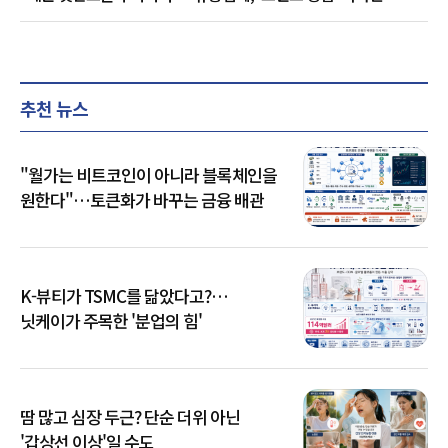
추천 뉴스
"월가는 비트코인이 아니라 블록체인을
원한다"…토큰화가 바꾸는 금융 배관
K-뷰티가 TSMC를 닮았다고?…
닛케이가 주목한 '분업의 힘'
땀 많고 심장 두근? 단순 더위 아닌
'갑상선 이상'일 수도