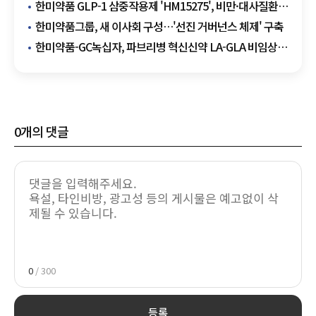
바이오시밀러 경쟁 가열
한미약품 GLP-1 삼중작용제 'HM15275', 비만·대사질환
치료 새 지평 연다
한미약품그룹, 새 이사회 구성…'선진 거버넌스 체제' 구축
한미약품-GC녹십자, 파브리병 혁신신약 LA-GLA 비임상
연구 결과 발표
0
개의 댓글
0
/ 300
등록