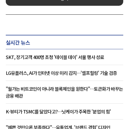
실시간 뉴스
SKT, 장기고객 400명 초청 '테이블 데이' 서울 행사 성료
LG유플러스, AI가 인터넷 이상 미리 감지…'셀프힐링' 기술 검증
"월가는 비트코인이 아니라 블록체인을 원한다"…토큰화가 바꾸는
금융 배관
K-뷰티가 TSMC를 닮았다고?…닛케이가 주목한 '분업의 힘'
"예쁜 것만으론 부족하다"…유통업계, '브랜드 경험' 디자인