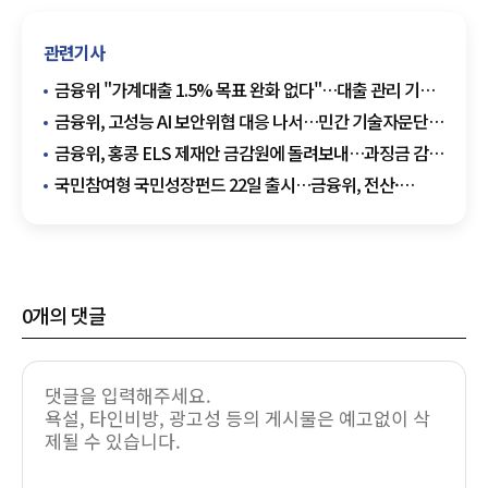
관련기사
금융위 "가계대출 1.5% 목표 완화 없다"…대출 관리 기조
엄격 유지
금융위, 고성능 AI 보안위협 대응 나서…민간 기술자문단
가동
금융위, 홍콩 ELS 제재안 금감원에 돌려보내…과징금 감경
가능성 주목
국민참여형 국민성장펀드 22일 출시…금융위, 전산·
불완전판매 점검
0
개의 댓글