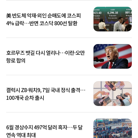
美 반도체 악재·외인 순매도에 코스피
4% 급락…반면 코스닥 800선 탈환
호르무즈 뱃길 다시 열리나…이란·오만
항로 합의
갤럭시 Z8·워치9, 7일 국내 정식 출격…
100개국 순차 출시
6월 경상수지 497억 달러 흑자…두 달
연속 역대 최대