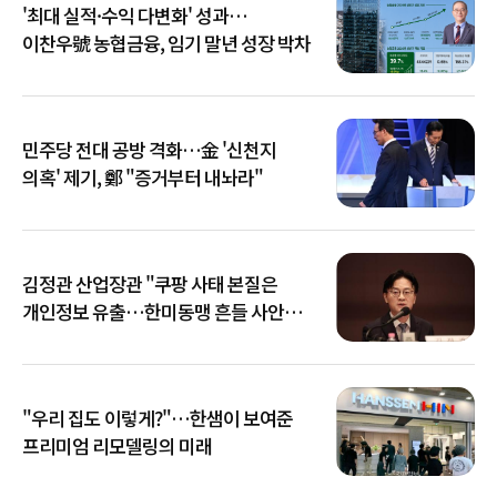
'최대 실적·수익 다변화' 성과…
이찬우號 농협금융, 임기 말년 성장 박차
민주당 전대 공방 격화…金 '신천지
의혹' 제기, 鄭 "증거부터 내놔라"
김정관 산업장관 "쿠팡 사태 본질은
개인정보 유출…한미동맹 흔들 사안
아냐"
"우리 집도 이렇게?"…한샘이 보여준
프리미엄 리모델링의 미래