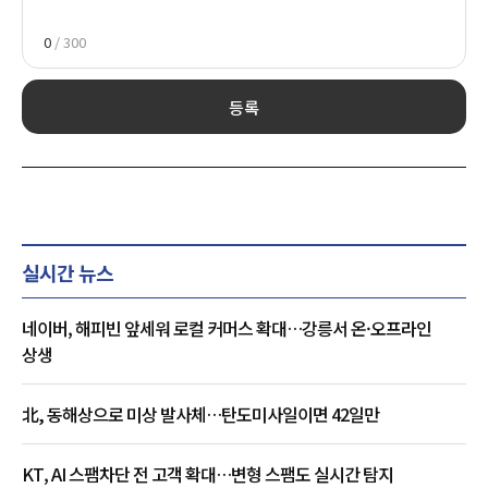
0
/ 300
등록
실시간 뉴스
네이버, 해피빈 앞세워 로컬 커머스 확대…강릉서 온·오프라인
상생
北, 동해상으로 미상 발사체…탄도미사일이면 42일만
KT, AI 스팸차단 전 고객 확대…변형 스팸도 실시간 탐지