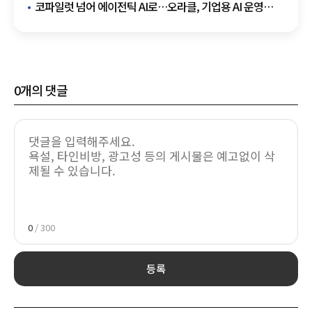
책임 기준
코파일럿 넘어 에이전틱 AI로…오라클, 기업용 AI 운영
시장 정조준
0
개의 댓글
0
/ 300
등록