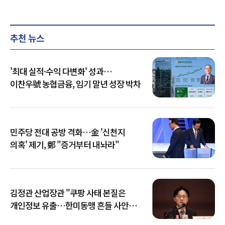
추천 뉴스
'최대 실적·수익 다변화' 성과…
이찬우號 농협금융, 임기 말년 성장 박차
민주당 전대 공방 격화…金 '신천지
의혹' 제기, 鄭 "증거부터 내놔라"
김정관 산업장관 "쿠팡 사태 본질은
개인정보 유출…한미동맹 흔들 사안
아냐"