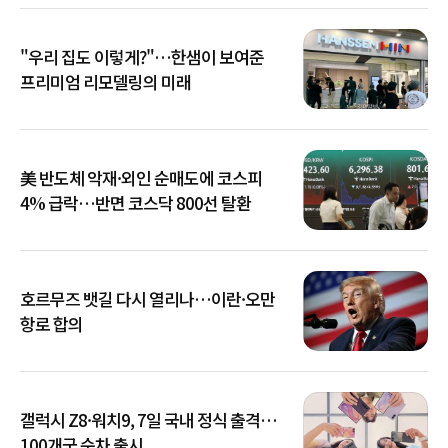
"우리 집도 이렇게?"…한샘이 보여준
프리미엄 리모델링의 미래
美 반도체 악재·외인 순매도에 코스피
4% 급락…반면 코스닥 800선 탈환
호르무즈 뱃길 다시 열리나…이란·오만
항로 합의
갤럭시 Z8·워치9, 7일 국내 정식 출격…
100개국 순차 출시