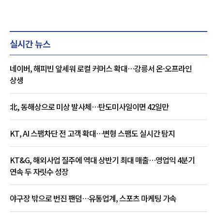
실시간 뉴스
네이버, 해피빈 앞세워 로컬 커머스 확대…강릉서 온·오프라인
상생
北, 동해상으로 미상 발사체…탄도미사일이면 42일만
KT, AI 스팸차단 전 고객 확대…변형 스팸도 실시간 탐지
KT&G, 해외사업 질주에 역대 상반기 최대 매출…영업익 4분기
연속 두 자릿수 성장
야구장 밖으로 번진 팬덤…유통업계, 스포츠 마케팅 가속