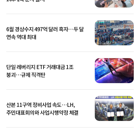
6월 경상수지 497억 달러 흑자…두 달
연속 역대 최대
단일 레버리지 ETF 거래대금 1조
붕괴…규제 직격탄
산본 11구역 정비사업 속도…LH,
주민대표회의와 사업시행약정 체결