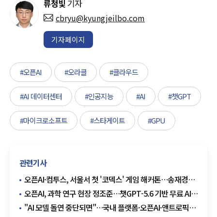
류청빛
기자
cbryu@kyungjeilbo.com
기자페이지
#오픈AI
#오라클
#클라우드
#AI 데이터센터
#인공지능
#AI
#챗GPT
#마이크로소프트
#스타게이트
#GPU
관련기사
오픈AI·컴투스, 서울서 첫 '코덱스' 게임 해커톤…송재경
참여
오픈AI, 과학 연구 현장 정조준…챗GPT-5.6 기반 무료 AI
지원 확대
"AI 모델 돌연 중단되면"…국내 플랫폼·오픈AI·앤트로픽