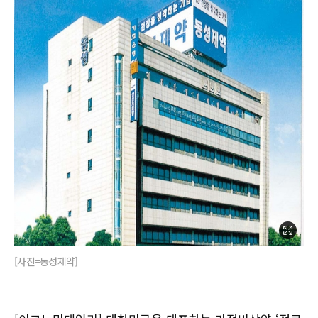
[사진=동성제약]