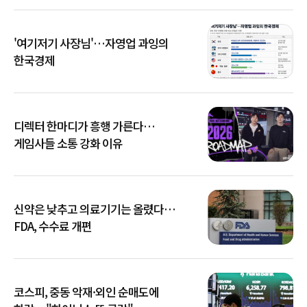
'여기저기 사장님'…자영업 과잉의
한국경제
디렉터 한마디가 흥행 가른다…
게임사들 소통 강화 이유
신약은 낮추고 의료기기는 올렸다…
FDA, 수수료 개편
코스피, 중동 악재·외인 순매도에