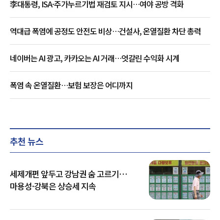
李대통령, ISA·주가누르기법 재검토 지시…여야 공방 격화
역대급 폭염에 공정도 안전도 비상…건설사, 온열질환 차단 총력
네이버는 AI 광고, 카카오는 AI 거래…엇갈린 수익화 시계
폭염 속 온열질환…보험 보장은 어디까지
추천 뉴스
세제개편 앞두고 강남권 숨 고르기…
마용성·강북은 상승세 지속