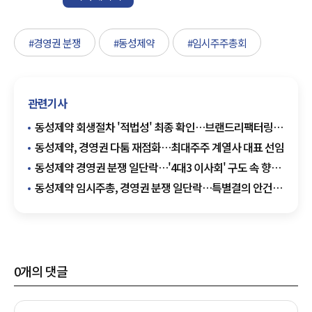
#경영권 분쟁
#동성제약
#임시주주총회
관련기사
동성제약 회생절차 '적법성' 최종 확인…브랜드리팩터링
재항고 기각
동성제약, 경영권 다툼 재점화…최대주주 계열사 대표 선임
동성제약 경영권 분쟁 일단락…'4대3 이사회' 구도 속 향후
전망은
동성제약 임시주총, 경영권 분쟁 일단락…특별결의 안건
철회
0
개의 댓글