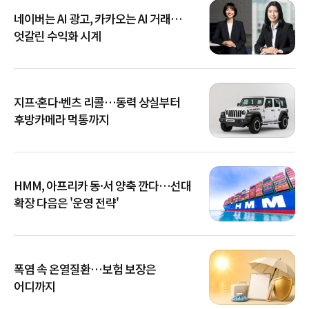
네이버는 AI 광고, 카카오는 AI 거래…
엇갈린 수익화 시계
지프·혼다·벤츠 리콜…동력 상실부터
후방카메라 먹통까지
HMM, 아프리카 동·서 양축 깐다…선대
확장 다음은 '운영 전략'
폭염 속 온열질환…보험 보장은
어디까지