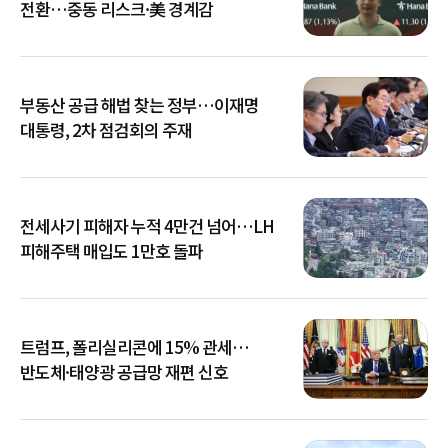
전환…중동 리스크·美 경계감
부동산 공급 해법 찾는 정부…이재명
대통령, 2차 점검회의 주재
전세사기 피해자 누적 4만건 넘어…LH
피해주택 매입도 1만호 돌파
트럼프, 폴리실리콘에 15% 관세…
반도체·태양광 공급망 재편 신호