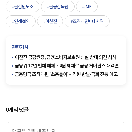
#금감원노조
#금융감독원
#IMF
#연례협의
#이찬진
#조직개편반대시위
관련기사
이찬진 금감원장, 금융소비자보호원 신설 반대 의견 시사
금융위 17년 만에 해체…4원 체제로 금융 거버넌스 대격변
금융당국 조직개편 '소용돌이'…직원 반발·국회 진통 예고
0
개의 댓글