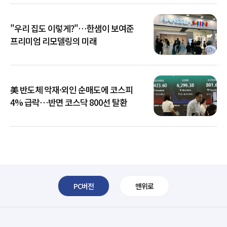
"우리 집도 이렇게?"…한샘이 보여준
프리미엄 리모델링의 미래
美 반도체 악재·외인 순매도에 코스피
4% 급락…반면 코스닥 800선 탈환
PC버전
맨위로