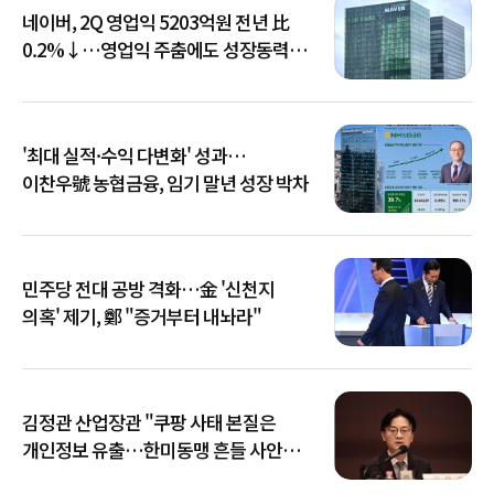
네이버, 2Q 영업익 5203억원 전년 比
0.2%↓…영업익 주춤에도 성장동력
키운다
'최대 실적·수익 다변화' 성과…
이찬우號 농협금융, 임기 말년 성장 박차
민주당 전대 공방 격화…金 '신천지
의혹' 제기, 鄭 "증거부터 내놔라"
김정관 산업장관 "쿠팡 사태 본질은
개인정보 유출…한미동맹 흔들 사안
아냐"