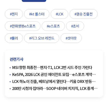
#젠지
#kt 롤스터
#LCK
#결승 진출전
#한화생명e스포츠
#e스포츠
#쵸비
#룰러
#리그 오브 레전드
#셧아웃
관련기사
MSI 향한 최종전…젠지·T1, LCK 2번 시드 주인 가린다
KeSPA, 2026 LCK 공인 에이전트 모집…e스포츠 계약
시장 제도화
LCK 하노이 진출, 베트남에서 열린다…키움 DRX 반등
드라마 쓸까
200만 시청자 잡아라…SOOP·네이버 치지직, LCK 중계
경쟁 본격화