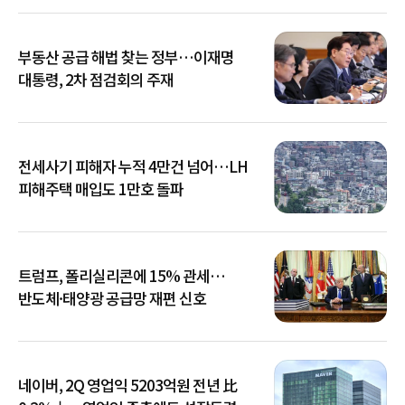
부동산 공급 해법 찾는 정부…이재명
대통령, 2차 점검회의 주재
전세사기 피해자 누적 4만건 넘어…LH
피해주택 매입도 1만호 돌파
트럼프, 폴리실리콘에 15% 관세…
반도체·태양광 공급망 재편 신호
네이버, 2Q 영업익 5203억원 전년 比