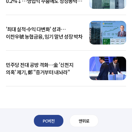
0.2%↓…영업익 주춤에도 성장동력
키운다
'최대 실적·수익 다변화' 성과…
이찬우號 농협금융, 임기 말년 성장 박차
민주당 전대 공방 격화…金 '신천지
의혹' 제기, 鄭 "증거부터 내놔라"
PC버전
맨위로