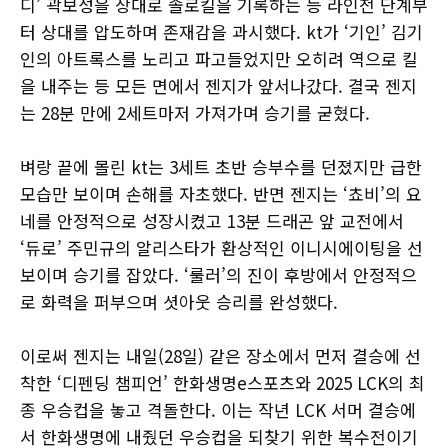
디’ 곽보성을 상대로 솔로킬을 기록하는 등 라인전 단계부
터 상대를 압도하며 존재감을 과시했다. kt가 ‘기인’ 김기
인의 아트록스를 노리고 파고들었지만 오히려 역으로 킬
을 내주는 등 모든 면에서 젠지가 앞서나갔다. 결국 젠지
는 28분 만에 2세트마저 가져가며 승기를 굳혔다.
벼랑 끝에 몰린 kt는 3세트 초반 승부수를 던졌지만 급한
모습만 보이며 손해를 자초했다. 반면 젠지는 ‘쵸비’의 요
네를 안정적으로 성장시켰고 13분 드래곤 앞 교전에서
‘듀로’ 주민규의 알리스타가 환상적인 이니시에이팅을 선
보이며 승기를 잡았다. ‘룰러’의 진이 후방에서 안정적으
로 화력을 퍼부으며 셧아웃 승리를 완성했다.
이로써 젠지는 내일(28일) 같은 장소에서 먼저 결승에 선
착한 ‘디펜딩 챔피언’ 한화생명e스포츠와 2025 LCK의 최
종 우승컵을 놓고 격돌한다. 이는 작년 LCK 서머 결승에
서 한화생명에 내줬던 우승컵을 되찾기 위한 복수전이기