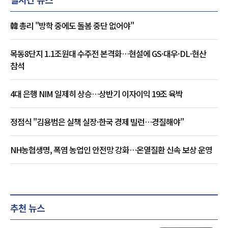
韓 총리 "방학 중에도 돌봄 중단 없어야"
목동8단지 1.1조원대 수주전 본격화…현설에 GS·대우·DL·현산
참석
4대 은행 NIM 일제히 상승…상반기 이자이익 19조 육박
정점식 "김용범은 실책 실장·한국 경제 빌런…경질해야"
NH농협생명, 폭염 농업인 안전망 강화…온열질환 신속 보상 운영
추천 뉴스