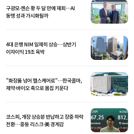
구광모·젠슨 황 두 달 만에 재회…AI
동맹 성과 가시화될까
4대 은행 NIM 일제히 상승…상반기
이자이익 19조 육박
"화장품 넘어 헬스케어로"…한국콜마,
제약·바이오 축으로 몸집 키운다
코스피, 개장 상승분 반납하고 장중 하락
전환…중동 리스크·美 경계감