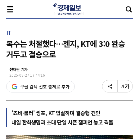
IT
복수는 처절했다…젠지, KT에 3:0 완승
거두고 결승으로
선재관
기자
2025-09-27 17:44:16
구글 검색 선호 출처로 추가
'쵸비·룰러' 쌍포, KT 압살하며 결승행 견인
내일 한화생명과 초대 단일 시즌 챔피언 놓고 격돌