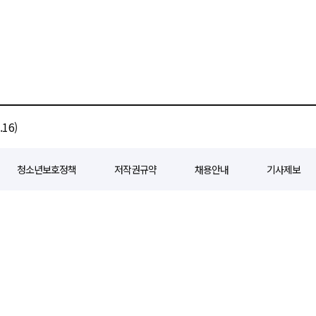
16)
청소년보호정책
저작권규약
채용안내
기사제보
80
등록일자 : 2018년 07월 04일
제호 : e경제일보
발행인: 회장/곽영길
편
3 삼공빌딩 11층
발행 : 2018년 07월 04일
청소년보호책임자 : 선재관
전화 : 0
 준수합니다. 경제일보의 모든 콘텐츠(기사)는 저작권법의 보호를 받으며, 무단전재
ghts reserved.