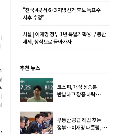
"전국 4곳서 6·3 지방선거 후보 득표수
사후 수정"
사설 | 이재명 정부 1년 특별기획④ 부동산
업
세제, 상식으로 돌아가자
사
추천 뉴스
우
형
코스피, 개장 상승분
주
반납하고 장중 하락
지
전환…중동 리스크·美
형
경계감
부동산 공급 해법 찾는
정부…이재명 대통령, 2차
,