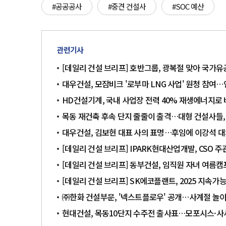
#공공공사
#중견 건설사
#SOC 예산
관련기사
[데일리 건설 브리프] 호반그룹, 광복절 맞아 국가
대우건설, 모잠비크 '로부마 LNG 사업' 원청 참여…
HD건설기계, 국내 사업장 전력 40% 재생에너지로
목동 재건축 후속 단지 줄줄이 출격…대형 건설사들,
대우건설, 김보현 대표 사의 표명…후임에 이강석 
[데일리 건설 브리프] IPARK현대산업개발, CSO 
[데일리 건설 브리프] 동부건설, 임직원 자녀 여름캠
[데일리 건설 브리프] SK에코플랜트, 2025 지속
㈜한화 건설부문, '넥스트플로우' 공개…사계절 놀
현대건설, 목동10단지 수주전 출사표…모포시스·사