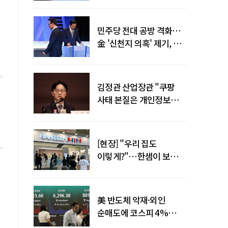
말년 성장 박차
민주당 전대 공방 격화…
金 '신천지 의혹' 제기, 鄭
"증거부터 내놔라"
김정관 산업장관 "쿠팡
사태 본질은 개인정보
유출…한미동맹 흔들
사안 아냐"
[현장] "우리 집도
이렇게?"…한샘이 보여준
프리미엄 리모델링의 미래
美 반도체 악재·외인
순매도에 코스피 4%
급락…반면 코스닥 800선