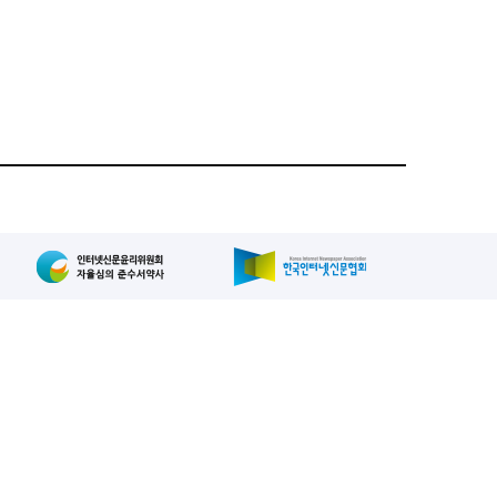
집인: 사장/양규현
패밀리사이트
2-739-2171
, 복사, 배포 등을 금지합니다.