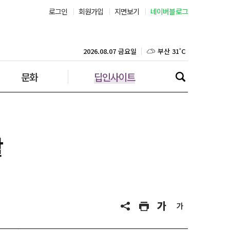
로그인
회원가입
지면보기
네이버블로그
부산 31˚C
대구 37˚C
2026.08.07 금요일
문화
딥인사이트
인천 31˚C
광주 37˚C
대전 37˚C
활
울산 33˚C
강릉 31˚C
제주 31˚C