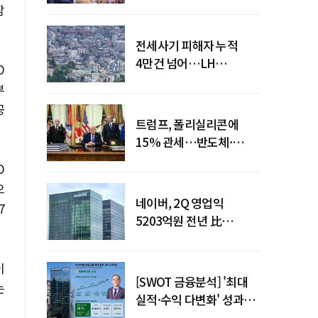
점검회의 주재
참
전세사기 피해자 누적
4만건 넘어…LH
O
피해주택 매입도 1만호
부
돌파
공
트럼프, 폴리실리콘에
15% 관세…반도체·
태양광 공급망 재편 신호
O
으
네이버, 2Q 영업익
7
5203억원 전년 比
0.2%↓…영업익
주춤에도 성장동력 키운다
이
[SWOT 금융분석] '최대
는
실적·수익 다변화' 성과…
이찬우號 농협금융, 임기