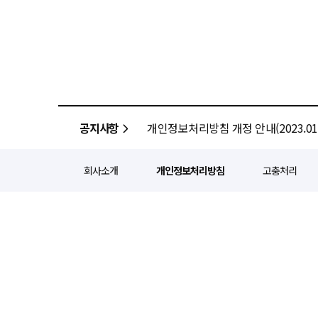
공지사항
개인정보처리방침 개정 안내(2023.01.
회사소개
개인정보처리방침
고충처리
정기간행등록번호 : 서울 아052
주소 : 서울 종로구 종로5길 1
인터넷신문윤리위원회 윤리강령을
Copyright ⓒ
경제일보
All ri