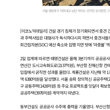
서울 영등포구 마포대교 남단 여의도 선착장 공사현장. [
[이코노믹데일리] 건설 경기 침체가 장기화되면서 중견 
과 주택사업은 대형사가 독식하다시피 하면서 중견사들의
회간접자본(SOC) 예산 축소와 집행 지연 탓에 ‘마중물’
2일 업계에 따르면 태영건설은 올해 3분기까지 공공공사 
면산간 도시고속화도로(2137억원), 부산항 진해신항 컨테
입찰에서 굵직한 성과를 올렸다. 계룡건설은 지난해 약 1
액 6380억원을 달성했다. 서울 송파 창의혁신 공공주택(2
구 공동주택(1426억원) 등 주요 프로젝트를 잇달아 확보
공공주택(3976억원) 계약까지 따냈다.
동부건설도 공공공사 수주에 총력을 기울였다. 부산신항~김