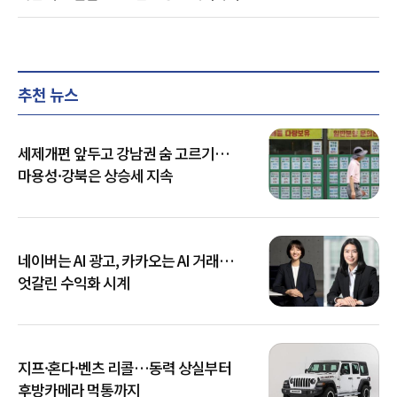
추천 뉴스
세제개편 앞두고 강남권 숨 고르기…
마용성·강북은 상승세 지속
네이버는 AI 광고, 카카오는 AI 거래…
엇갈린 수익화 시계
지프·혼다·벤츠 리콜…동력 상실부터
후방카메라 먹통까지