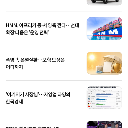
HMM, 아프리카 동·서 양축 깐다…선대
확장 다음은 '운영 전략'
폭염 속 온열질환…보험 보장은
어디까지
'여기저기 사장님'…자영업 과잉의
한국경제