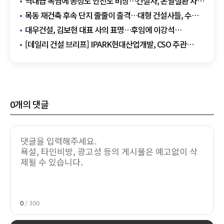
역대급 폭염에 공정도 안전도 비상…건설사, 온열질환 차단
총력
목동 재건축 후속 단지 줄줄이 출격…대형 건설사들, 수주
셈법 분주
대우건설, 김보현 대표 사의 표명…후임에 이강석
대외협력단장 추천
[데일리 건설 브리프] IPARK현대산업개발, CSO 주관
혹서기 온열질환 예방 캠페인 진행 外
0
개의 댓글
0
/ 300