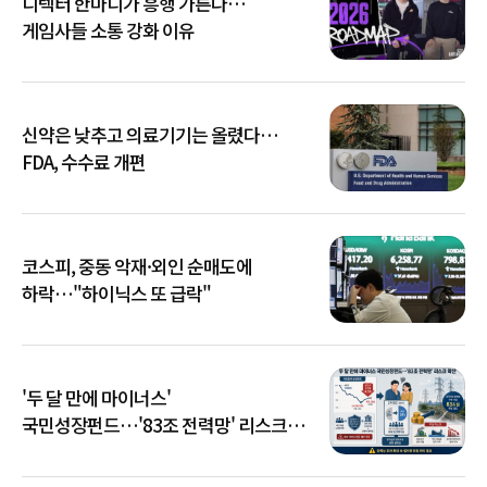
디렉터 한마디가 흥행 가른다…
게임사들 소통 강화 이유
신약은 낮추고 의료기기는 올렸다…
FDA, 수수료 개편
코스피, 중동 악재·외인 순매도에
하락…"하이닉스 또 급락"
'두 달 만에 마이너스'
국민성장펀드…'83조 전력망' 리스크
확산