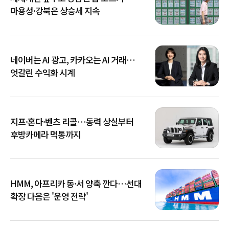
마용성·강북은 상승세 지속
네이버는 AI 광고, 카카오는 AI 거래…
엇갈린 수익화 시계
지프·혼다·벤츠 리콜…동력 상실부터
후방카메라 먹통까지
HMM, 아프리카 동·서 양축 깐다…선대
확장 다음은 '운영 전략'