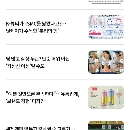
K-뷰티가 TSMC를 닮았다고?…
닛케이가 주목한 '분업의 힘'
땀 많고 심장 두근? 단순 더위 아닌
'갑상선 이상'일 수도
"예쁜 것만으론 부족하다"…유통업계,
'브랜드 경험' 디자인
세제개편 앞두고 강남권 숨 고르기…