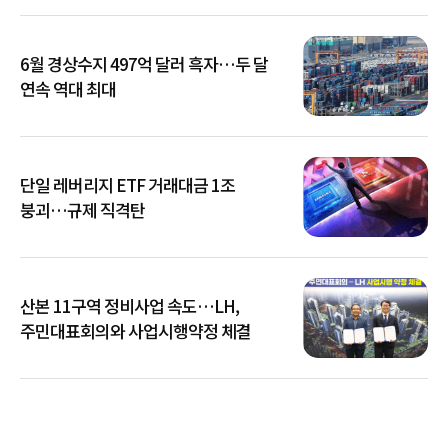
6월 경상수지 497억 달러 흑자…두 달
연속 역대 최대
단일 레버리지 ETF 거래대금 1조
붕괴…규제 직격탄
산본 11구역 정비사업 속도…LH,
주민대표회의와 사업시행약정 체결