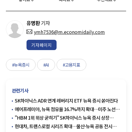
유명환
기자
ymh7536@m.economidaily.com
기자페이지
#뉴욕증시
#AI
#고용지표
관련기사
SK하이닉스 ADR 연계 레버리지 ETF 뉴욕 증시 쏟아진다
에어프레미아, 뉴욕 점유율 16.7%까지 확대…미주 노선
안착
"HBM 1위 위상 굳히기" SK하이닉스 뉴욕 증시 상장
추진에 반도체 업계 술렁
현대차, 트랜스로컬 시리즈 확대…울산·뉴욕 공동 전시