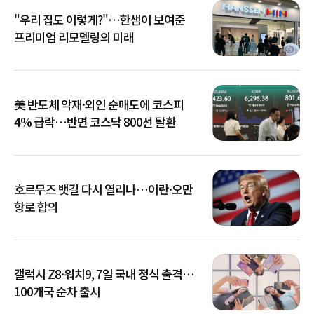
"우리 집도 이렇게?"…한샘이 보여준
프리미엄 리모델링의 미래
美 반도체 악재·외인 순매도에 코스피
4% 급락…반면 코스닥 800선 탈환
호르무즈 뱃길 다시 열리나…이란·오만
항로 합의
갤럭시 Z8·워치9, 7일 국내 정식 출격…
100개국 순차 출시