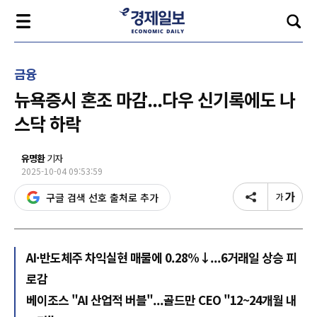
금융
뉴욕증시 혼조 마감...다우 신기록에도 나
스닥 하락
유명환
기자
2025-10-04 09:53:59
구글 검색 선호 출처로 추가
AI·반도체주 차익실현 매물에 0.28%↓...6거래일 상승 피
로감
베이조스 "AI 산업적 버블"...골드만 CEO "12~24개월 내