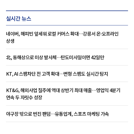
실시간 뉴스
네이버, 해피빈 앞세워 로컬 커머스 확대…강릉서 온·오프라인
상생
北, 동해상으로 미상 발사체…탄도미사일이면 42일만
KT, AI 스팸차단 전 고객 확대…변형 스팸도 실시간 탐지
KT&G, 해외사업 질주에 역대 상반기 최대 매출…영업익 4분기
연속 두 자릿수 성장
야구장 밖으로 번진 팬덤…유통업계, 스포츠 마케팅 가속