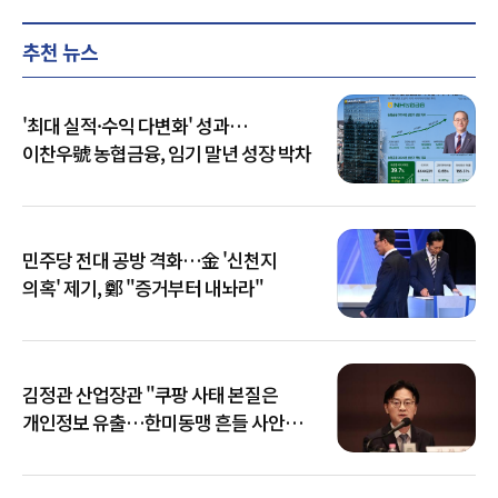
추천 뉴스
'최대 실적·수익 다변화' 성과…
이찬우號 농협금융, 임기 말년 성장 박차
민주당 전대 공방 격화…金 '신천지
의혹' 제기, 鄭 "증거부터 내놔라"
김정관 산업장관 "쿠팡 사태 본질은
개인정보 유출…한미동맹 흔들 사안
아냐"