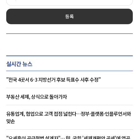
등록
실시간 뉴스
"전국 4곳서 6·3 지방선거 후보 득표수 사후 수정"
부동산 세제, 상식으로 돌아가자
유통업계, 협업으로 고객 접점 넓힌다…정부·플랫폼·인플루언서와
맞손
"오세훈이 공급절벽 설계자"… 與, 국힘 '세제개편안 공세'에 역공