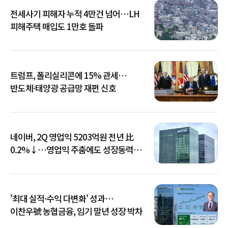
전세사기 피해자 누적 4만건 넘어…LH
피해주택 매입도 1만호 돌파
트럼프, 폴리실리콘에 15% 관세…
반도체·태양광 공급망 재편 신호
네이버, 2Q 영업익 5203억원 전년 比
0.2%↓…영업익 주춤에도 성장동력
키운다
'최대 실적·수익 다변화' 성과…
이찬우號 농협금융, 임기 말년 성장 박차