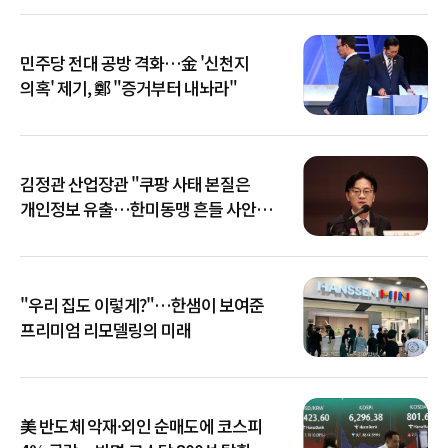
민주당 전대 공방 격화…金 '신천지
의혹' 제기, 鄭 "증거부터 내놔라"
김정관 산업장관 "쿠팡 사태 본질은
개인정보 유출…한미동맹 흔들 사안
아냐"
"우리 집도 이렇게?"…한샘이 보여준
프리미엄 리모델링의 미래
美 반도체 악재·외인 순매도에 코스피