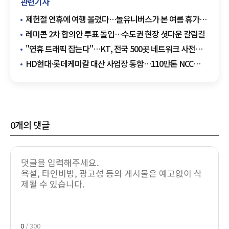
관련기사
제헌절 연휴에 여행 몰렸다…놀유니버스가 본 여름 휴가
트렌드
레미콘 2차 합의안 투표 돌입…수도권 현장 셧다운 갈림길
"연휴 트래픽 잡는다"…KT, 전국 500곳 네트워크 사전
점검
HD현대·롯데케미칼 대산 사업장 통합…110만톤 NCC
셧다운, 정부 2.1조 '석화 재편 1호' 승인
0
개의 댓글
0
/ 300