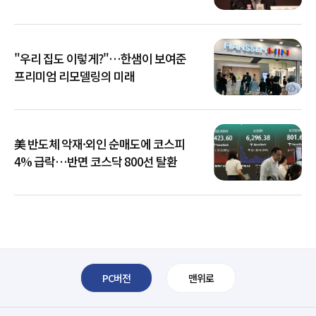
아냐"
"우리 집도 이렇게?"…한샘이 보여준
프리미엄 리모델링의 미래
美 반도체 악재·외인 순매도에 코스피
4% 급락…반면 코스닥 800선 탈환
PC버전
맨위로