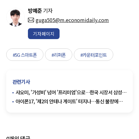
방예준
기자
guga505@m.economidaily.com
기자페이지
#5G 스마트폰
#리퍼폰
#카운터포인트
관련기사
샤오미, '가성비' 넘어 '프리미엄'으로…한국 시장서 삼성·
애플에 도전장
아이폰17, '제2의 안테나 게이트' 터지나…통신 불량에
긴급 패치
0
개의 댓글