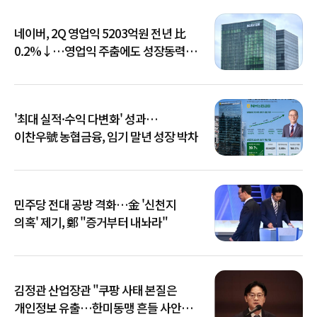
네이버, 2Q 영업익 5203억원 전년 比
0.2%↓…영업익 주춤에도 성장동력
키운다
'최대 실적·수익 다변화' 성과…
이찬우號 농협금융, 임기 말년 성장 박차
민주당 전대 공방 격화…金 '신천지
의혹' 제기, 鄭 "증거부터 내놔라"
김정관 산업장관 "쿠팡 사태 본질은
개인정보 유출…한미동맹 흔들 사안