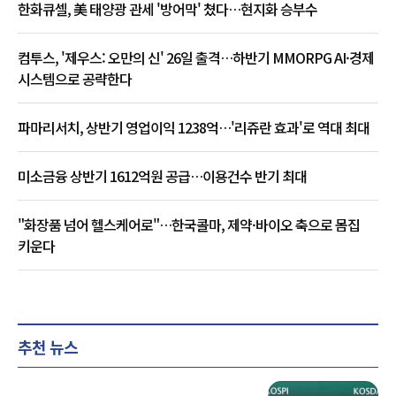
한화큐셀, 美 태양광 관세 '방어막' 쳤다…현지화 승부수
컴투스, '제우스: 오만의 신' 26일 출격…하반기 MMORPG AI·경제
시스템으로 공략한다
파마리서치, 상반기 영업이익 1238억…'리쥬란 효과'로 역대 최대
미소금융 상반기 1612억원 공급…이용건수 반기 최대
"화장품 넘어 헬스케어로"…한국콜마, 제약·바이오 축으로 몸집
키운다
추천 뉴스