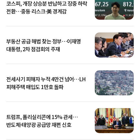
코스피, 개장 상승분 반납하고 장중 하락
전환…중동 리스크·美 경계감
부동산 공급 해법 찾는 정부…이재명
대통령, 2차 점검회의 주재
전세사기 피해자 누적 4만건 넘어…LH
피해주택 매입도 1만호 돌파
트럼프, 폴리실리콘에 15% 관세…
반도체·태양광 공급망 재편 신호