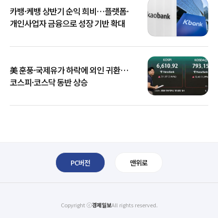
카뱅·케뱅 상반기 순익 희비…플랫폼·
개인사업자 금융으로 성장 기반 확대
美 훈풍·국제유가 하락에 외인 귀환…
코스피·코스닥 동반 상승
PC버전
맨위로
Copyright ⓒ
경제일보
All rights reserved.