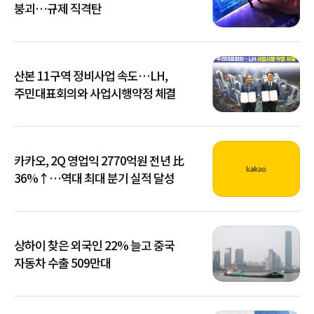
붕괴…규제 직격탄
산본 11구역 정비사업 속도…LH,
주민대표회의와 사업시행약정 체결
카카오, 2Q 영업익 2770억원 전년 比
36%↑…역대 최대 분기 실적 달성
상하이 찾은 외국인 22% 늘고 중국
자동차 수출 509만대