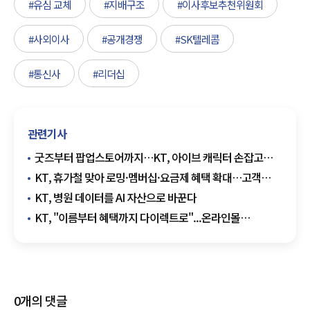
#유심 교체
#지배구조
#이사후보추천위원회
#사외이사
#공개경쟁
#SK텔레콤
#통신사
#리더십
관련기사
굿즈부터 팝업스토어까지…KT, 아이브 캐릭터 손잡고
고객 접점 확대
KT, 휴가철 맞아 로밍·멤버십·요금제 혜택 확대…고객
맞춤 지원 강화
KT, 병원 데이터를 AI 자산으로 바꾼다
KT, "이름부터 혜택까지 다이렉트로"...온라인몰
'KT다이렉트샵'으로 새단장
0
개의 댓글