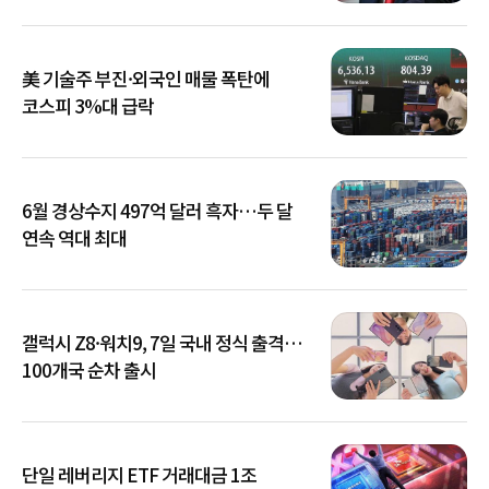
美 기술주 부진·외국인 매물 폭탄에
코스피 3%대 급락
6월 경상수지 497억 달러 흑자…두 달
연속 역대 최대
갤럭시 Z8·워치9, 7일 국내 정식 출격…
100개국 순차 출시
단일 레버리지 ETF 거래대금 1조