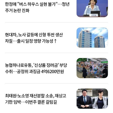
한정애 "버스 하우스 실현 불가"…청년
주거 논란 진화
현대차, 노사 갈등에 신형 투싼 생산
차질…출시 일정 영향 가능성↑
농협하나로유통, '신상품 장려금' 부당
수취…공정위 과징금 4억6200만원
최태원·노소영 재산분할 소송, 재상고
기한 임박…이번주 결론 갈림길