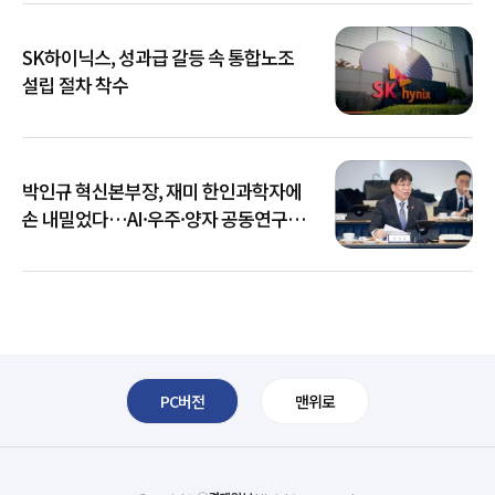
SK하이닉스, 성과급 갈등 속 통합노조
설립 절차 착수
박인규 혁신본부장, 재미 한인과학자에
손 내밀었다…AI·우주·양자 공동연구
확대
PC버전
맨위로