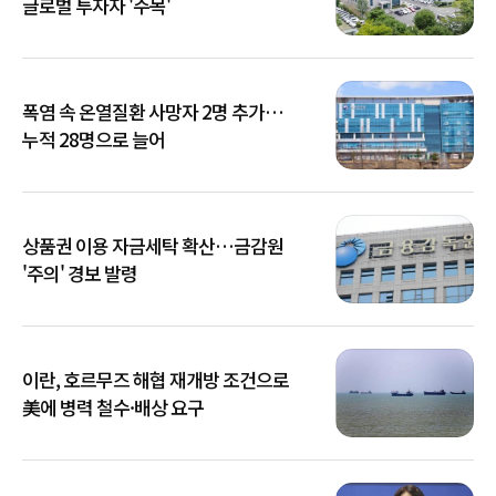
글로벌 투자자 '주목'
폭염 속 온열질환 사망자 2명 추가…
누적 28명으로 늘어
상품권 이용 자금세탁 확산…금감원
'주의' 경보 발령
이란, 호르무즈 해협 재개방 조건으로
美에 병력 철수·배상 요구