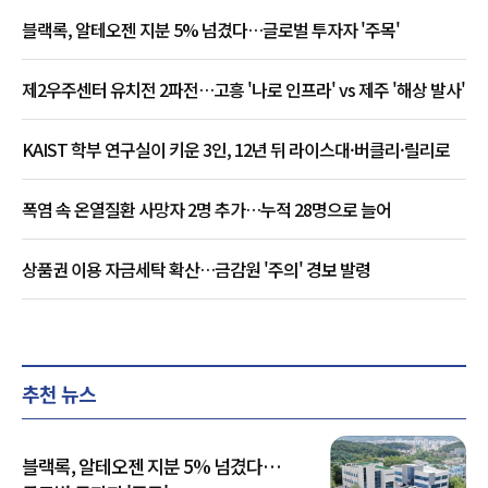
블랙록, 알테오젠 지분 5% 넘겼다…글로벌 투자자 '주목'
제2우주센터 유치전 2파전…고흥 '나로 인프라' vs 제주 '해상 발사'
KAIST 학부 연구실이 키운 3인, 12년 뒤 라이스대·버클리·릴리로
폭염 속 온열질환 사망자 2명 추가…누적 28명으로 늘어
상품권 이용 자금세탁 확산…금감원 '주의' 경보 발령
추천 뉴스
블랙록, 알테오젠 지분 5% 넘겼다…