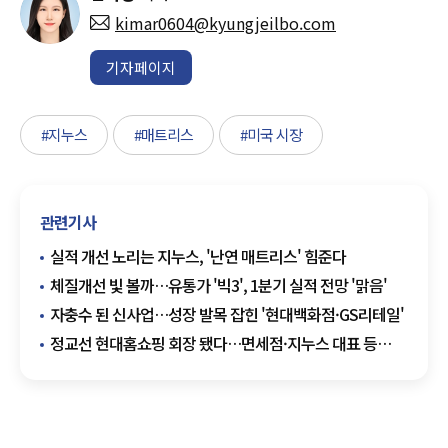
kimar0604@kyungjeilbo.com
기자페이지
#지누스
#매트리스
#미국 시장
관련기사
실적 개선 노리는 지누스, '난연 매트리스' 힘준다
체질개선 빛 볼까…유통가 '빅3', 1분기 실적 전망 '맑음'
자충수 된 신사업…성장 발목 잡힌 '현대백화점·GS리테일'
정교선 현대홈쇼핑 회장 됐다…면세점·지누스 대표 등
교체